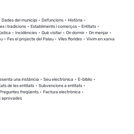
Dades del municipi
Defuncions
Història
es i tradicions
Establiments i comerços
Entitats
ústica
Incidències
Què visitar
On dormir
On menjar
au
Fes el projecte del Palau
Viles florides
Vivim en xarxa
esenta una instància
Seu electrònica
E-biblio
tats de les entitats
Subvencions a entitats
Preguntes freqüents
Factura electrònica
s aprovades