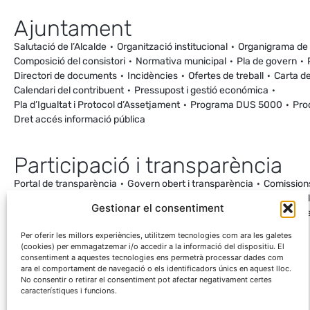
Ajuntament
Salutació de l’Alcalde
Organització institucional
Organigrama de
Composició del consistori
Normativa municipal
Pla de govern
Directori de documents
Incidències
Ofertes de treball
Carta de
Calendari del contribuent
Pressupost i gestió económica
Pla d’Igualtat i Protocol d’Assetjament
Programa DUS 5000
Pro
Dret accés informació pública
Participació i transparència
Portal de transparència
Govern obert i transparència
Comission
Ordenança de Convivència i Civisme
Processos participatius
Va
Gestionar el consentiment
Incidències
Canal de denúncies
Comunitat local d’energia
Cale
Mesuraments antena de Ca la Cileta
Per oferir les millors experiències, utilitzem tecnologies com ara les galetes
(cookies) per emmagatzemar i/o accedir a la informació del dispositiu. El
consentiment a aquestes tecnologies ens permetrà processar dades com
ara el comportament de navegació o els identificadors únics en aquest lloc.
No consentir o retirar el consentiment pot afectar negativament certes
característiques i funcions.