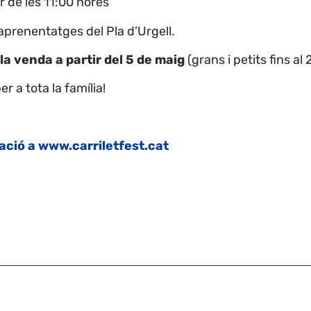
ir de les 11:00 hores
d’aprenentatges del Pla d’Urgell.
 la venda
a partir del 5 de maig
(grans i petits fins al
er a tota la família!
ació a www.carriletfest.cat