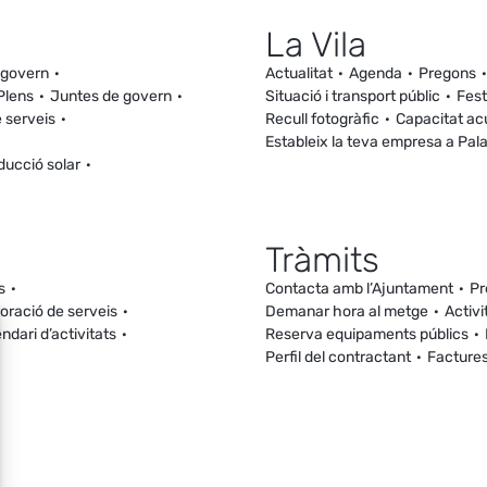
La Vila
 govern
Actualitat
Agenda
Pregons
Plens
Juntes de govern
Situació i transport públic
Fest
 serveis
Recull fotogràfic
Capacitat ac
Estableix la teva empresa a Pal
ducció solar
Tràmits
s
Contacta amb l’Ajuntament
Pr
loració de serveis
Demanar hora al metge
Activi
ndari d’activitats
Reserva equipaments públics
Perfil del contractant
Facture