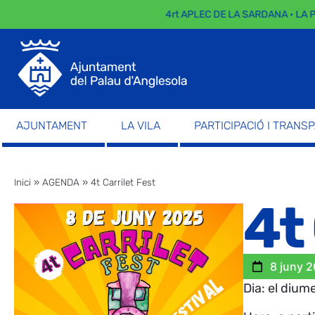
4rt APLEC DE LA SARDANA · LA P
AJUNTAMENT
LA VILA
PARTICIPACIÓ I TRANS
Inici
»
AGENDA
»
4t Carrilet Fest
4t
8 juny 
Dia: el dium