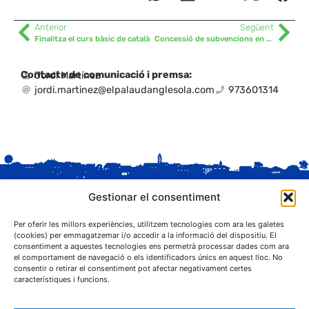
Anterior
Següent
Finalitza el curs bàsic de català
Concessió de subvencions en el catàleg d’espectacles programa.cat 2025
Contacte de comunicació i premsa:
Jordi Martínez
jordi.martinez@elpalaudanglesola.com
973601314
Gestionar el consentiment
Per oferir les millors experiències, utilitzem tecnologies com ara les galetes
(cookies) per emmagatzemar i/o accedir a la informació del dispositiu. El
consentiment a aquestes tecnologies ens permetrà processar dades com ara
el comportament de navegació o els identificadors únics en aquest lloc. No
C. Sant Josep, 1
consentir o retirar el consentiment pot afectar negativament certes
25243 El Palau d'Anglesola (Pla d'Urgell)
característiques i funcions.