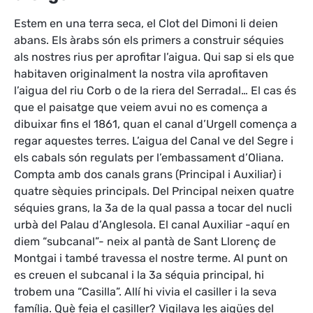
Estem en una terra seca, el Clot del Dimoni li deien
abans. Els àrabs són els primers a construir séquies
als nostres rius per aprofitar l’aigua. Qui sap si els que
habitaven originalment la nostra vila aprofitaven
l’aigua del riu Corb o de la riera del Serradal… El cas és
que el paisatge que veiem avui no es comença a
dibuixar fins el 1861, quan el canal d’Urgell comença a
regar aquestes terres. L’aigua del Canal ve del Segre i
els cabals són regulats per l’embassament d’Oliana.
Compta amb dos canals grans (Principal i Auxiliar) i
quatre sèquies principals. Del Principal neixen quatre
séquies grans, la 3a de la qual passa a tocar del nucli
urbà del Palau d’Anglesola. El canal Auxiliar -aquí en
diem “subcanal”- neix al pantà de Sant Llorenç de
Montgai i també travessa el nostre terme. Al punt on
es creuen el subcanal i la 3a séquia principal, hi
trobem una “Casilla”. Allí hi vivia el casiller i la seva
família. Què feia el casiller? Vigilava les aigües del