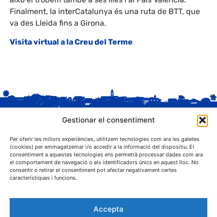
Finalment, la interCatalunya és una ruta de BTT, que
va des Lleida fins a Girona.
Visita virtual a la Creu del Terme
Gestionar el consentiment
Per oferir les millors experiències, utilitzem tecnologies com ara les galetes
(cookies) per emmagatzemar i/o accedir a la informació del dispositiu. El
consentiment a aquestes tecnologies ens permetrà processar dades com ara
el comportament de navegació o els identificadors únics en aquest lloc. No
C. Sant Josep, 1
consentir o retirar el consentiment pot afectar negativament certes
25243 El Palau d'Anglesola (Pla d'Urgell)
característiques i funcions.
Accepta