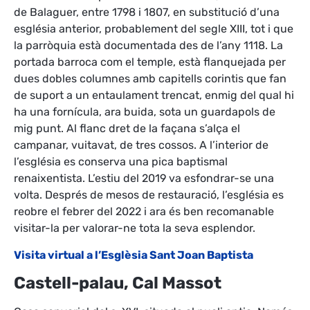
de Balaguer, entre 1798 i 1807, en substitució d’una
església anterior, probablement del segle XIII, tot i que
la parròquia està documentada des de l’any 1118. La
portada barroca com el temple, està flanquejada per
dues dobles columnes amb capitells corintis que fan
de suport a un entaulament trencat, enmig del qual hi
ha una fornícula, ara buida, sota un guardapols de
mig punt. Al flanc dret de la façana s’alça el
campanar, vuitavat, de tres cossos. A l’interior de
l’església es conserva una pica baptismal
renaixentista. L’estiu del 2019 va esfondrar-se una
volta. Després de mesos de restauració, l’església es
reobre el febrer del 2022 i ara és ben recomanable
visitar-la per valorar-ne tota la seva esplendor.
Visita virtual a l’Esglèsia Sant Joan Baptista
Castell-palau, Cal Massot