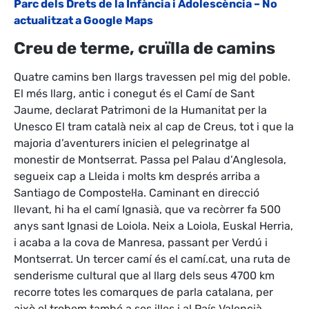
Parc dels Drets de la Infància i Adolescència – No
actualitzat a Google Maps
Creu de terme, cruïlla de camins
Quatre camins ben llargs travessen pel mig del poble.
El més llarg, antic i conegut és el Camí de Sant
Jaume, declarat Patrimoni de la Humanitat per la
Unesco El tram català neix al cap de Creus, tot i que la
majoria d’aventurers inicien el pelegrinatge al
monestir de Montserrat. Passa pel Palau d’Anglesola,
segueix cap a Lleida i molts km després arriba a
Santiago de Compostel·la. Caminant en direcció
llevant, hi ha el camí Ignasià, que va recòrrer fa 500
anys sant Ignasi de Loiola. Neix a Loiola, Euskal Herria,
i acaba a la cova de Manresa, passant per Verdú i
Montserrat. Un tercer camí és el camí.cat, una ruta de
senderisme cultural que al llarg dels seus 4700 km
recorre totes les comarques de parla catalana, per
això el trobem també a ses illes i al País Valencià.