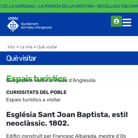
C DE LA SARDANA · LA PARADA DE LA CRISTINA · RECOLLIDA VOLUMIN
Inici
»
La Vila
»
Què visitar
Què visitar
Espais turístics
Què podem visitar al Palau d’Anglesola
CURIOSITATS DEL POBLE
Espais turístics a visitar
Església Sant Joan Baptista, estil
neoclàssic. 1802.
Edifici construït per Francesc Albareda, mestre d’Os