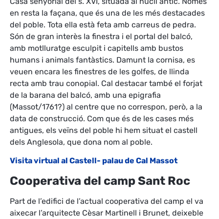
Casa senyorial del s. XVI, situada al nucli antic. Només
en resta la façana, que és una de les més destacades
del poble. Tota ella està feta amb carreus de pedra.
Són de gran interès la finestra i el portal del balcó,
amb motlluratge esculpit i capitells amb bustos
humans i animals fantàstics. Damunt la cornisa, es
veuen encara les finestres de les golfes, de llinda
recta amb trau conopial. Cal destacar també el forjat
de la barana del balcó, amb una epigrafia
(Massot/1761?) al centre que no correspon, però, a la
data de construcció. Com que és de les cases més
antigues, els veïns del poble hi hem situat el castell
dels Anglesola, que dona nom al poble.
Visita virtual al Castell- palau de Cal Massot
Cooperativa del camp Sant Roc
Part de l’edifici de l’actual cooperativa del camp el va
aixecar l’arquitecte Cèsar Martinell i Brunet, deixeble