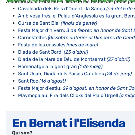
A continuació trobareu la llista de les festes del poble pe
Cavalcada dels Reis d’Orient i la Sança
(nit del 5 de
Amb vosaltres, el Palau d’Anglesola es fa gran. Be
Cursa de Sant Blai
(finals de gener)
Festa Major d’hivern:
3 de febrer, en honor de Sant 
Carnestoltes
(dissabte anterior al Dimecres de Cend
Festa de les cassoles
(mes de març)
Diada de Sant Jordi
(23 d’abril)
Diada de la Mare de Déu de Montserrat
(27 d’abril)
Homenatge a la gent gran
(1 de maig)
Sant Joan, Diada dels Països Catalans
(24 de juny)
Sant Roc
(16 d’agost)
Festa Major d’estiu:
29 d’agost, en honor de Sant Jo
Playmopalau, Fira dels Clicks del Pla d’Urgell
(a mit
En Bernat i l'Elisenda
Qui són?