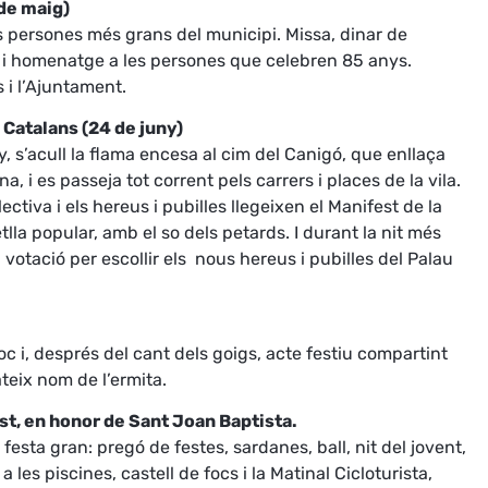
de maig)
 persones més grans del municipi. Missa, dinar de
 i homenatge a les persones que celebren 85 anys.
s i l’Ajuntament.
 Catalans (24 de juny)
y, s’acull la flama encesa al cim del Canigó, que enllaça
a, i es passeja tot corrent pels carrers i places de la vila.
ctiva i els hereus i pubilles llegeixen el Manifest de la
tlla popular, amb el so dels petards. I durant la nit més
 votació per escollir els nous hereus i pubilles del Palau
oc i, després del cant dels goigs, acte festiu compartint
teix nom de l’ermita.
ost, en honor de Sant Joan Baptista.
 festa gran: pregó de festes, sardanes, ball, nit del jovent,
a les piscines, castell de focs i la Matinal Cicloturista,