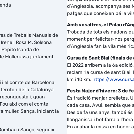
senda
d’Anglesola, acompanya ses Ma
patges que coneixen bé la vila
Amb vosaltres, el Palau d’An
Trobada de tots els nadons qu
res de Treballs Manuals de
moment per felicitar-nos perq
 Irene i Rosa M. Solsona
d’Anglesola fan la vila més ric
 Pepito Isanda de
 de Mollerussa juntament
Cursa de Sant Blai (finals de
El 2022 arribem a la 6a edició
reclam “la cursa de sant Blai,
km i 10 km.
https://www.cursa
í i el comte de Barcelona,
territori de la Catalunya
Festa Major d’hivern: 3 de fe
 reconquesta i, quan
És tradició menjar orelletes. 
 Fou així com el comte
cada casa. Avui, sembla que a
 muller, Sança, iniciant la
Des de fa uns anys, també és 
llonganissa i botifarra a l’hora 
En acabar la missa en honor al
 Gombau i Sança, segueix