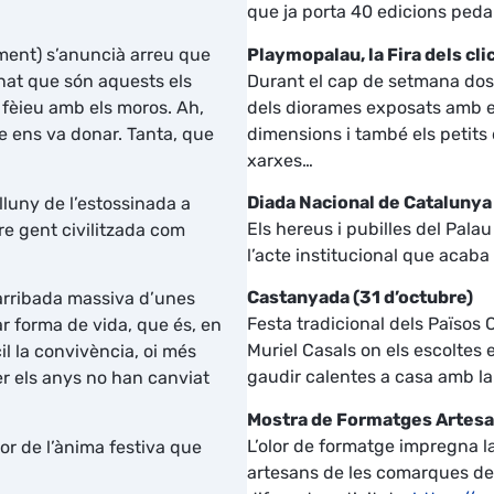
que ja porta 40 edicions peda
Playmopalau, la Fira dels cli
ament) s’anuncià arreu que
Durant el cap de setmana dos 
inat que són aquests els
dels diorames exposats amb el
 fèieu amb els moros. Ah,
dimensions i també els petits d
que ens va donar. Tanta, que
xarxes…
Diada Nacional de Catalunya
luny de l’estossinada a
Els hereus i pubilles del Palau
tre gent civilitzada com
l’acte institucional que acab
Castanyada (31 d’octubre)
’arribada massiva d’unes
Festa tradicional dels Països 
ar forma de vida, que és, en
Muriel Casals on els escolte
il la convivència, oi més
gaudir calentes a casa amb la
r els anys no han canviat
Mostra de Formatges Artesa
L’olor de formatge impregna la
or de l’ànima festiva que
artesans de les comarques de