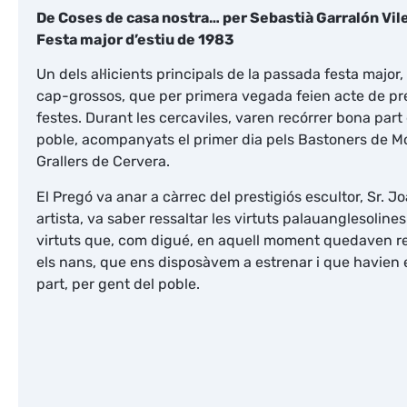
De Coses de casa nostra… per Sebastià Garralón Vil
Festa major d’estiu de 1983
Un dels al·licients principals de la passada festa major,
cap-grossos, que per primera vegada feien acte de pre
festes. Durant les cercaviles, varen recórrer bona part 
poble, acompanyats el primer dia pels Bastoners de Mo
Grallers de Cervera.
El Pregó va anar a càrrec del prestigiós escultor, Sr. 
artista, va saber ressaltar les virtuts palauanglesolin
virtuts que, com digué, en aquell moment quedaven ref
els nans, que ens disposàvem a estrenar i que havien e
part, per gent del poble.