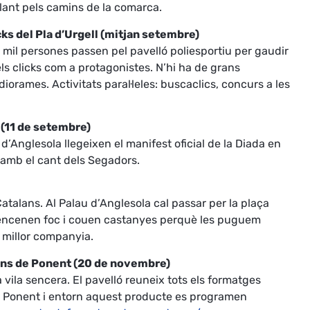
lant pels camins de la comarca.
cks del Pla d’Urgell (mitjan setembre)
mil persones passen pel pavelló poliesportiu per gaudir
s clicks com a protagonistes. N’hi ha de grans
iorames. Activitats paral·leles: buscaclics, concurs a les
 (11 de setembre)
 d’Anglesola llegeixen el manifest oficial de la Diada en
a amb el cant dels Segadors.
Catalans. Al Palau d’Anglesola cal passar per la plaça
s encenen foc i couen castanyes perquè les puguem
 millor companyia.
ns de Ponent (20 de novembre)
 vila sencera. El pavelló reuneix tots els formatges
 Ponent i entorn aquest producte es programen