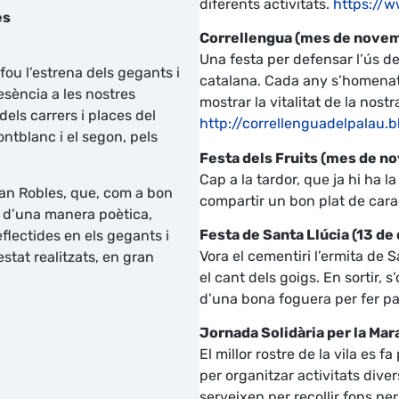
diferents activitats.
https://
es
Correllengua (mes de nove
Una festa per defensar l’ús de 
 fou l’estrena dels gegants i
catalana. Cada any s’homenatja
sència a les nostres
mostrar la vitalitat de la nostr
dels carrers i places del
http://correllenguadelpalau.
ntblanc i el segon, pels
Festa dels Fruits (mes de n
Cap a la tardor, que ja hi ha la
Joan Robles, que, com a bon
compartir un bon plat de cara
es d’una manera poètica,
Festa de Santa Llúcia (13 d
lectides en els gegants i
Vora el cementiri l’ermita de
stat realitzats, en gran
el cant dels goigs. En sortir, s
d’una bona foguera per fer pa
Jornada Solidària per la Ma
El millor rostre de la vila es 
per organitzar activitats dive
serveixen per recollir fons p