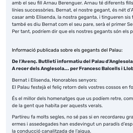
amb el seu fill Arnau Berenguer. Arnau té diferents fil
línies successòries. Bernat, el nostre gegant, és nét d
casar amb Elisenda, la nostra geganta, i tingueren sis f
també es diu Bernat com el seu pare, serà el primer Se
Per tant, podríem dir que els nostres gegants són els pa
Informació publicada sobre els gegants del Palau:
De l’Avenç. Butlletí informatiu del Palau d’Anglesol
A recer dels Anglesola…. per Francesc Balcells i Llo
Bernat i Elisenda, Honorables senyors:
El Palau festejà el feliç retorn dels vostres cossos en 
És el millor dels homenatges que us podíem retre, co
de la gent que habita per aquests verals.
Partíreu fa molts segles, no sé pas si en recordareu gr
ermes i assedegades han esdevingut un paradís d’espl
la conducció canalitzada de l’aigua.