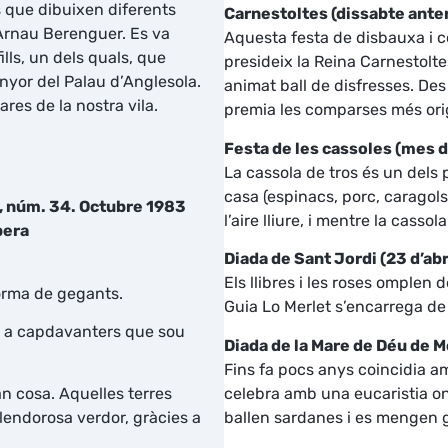
ls que dibuixen diferents
Carnestoltes (dissabte ante
’Arnau Berenguer. Es va
Aquesta festa de disbauxa i co
ills, un dels quals, que
presideix la Reina Carnestolte
nyor del Palau d’Anglesola.
animat ball de disfresses. De
res de la nostra vila.
premia les comparses més orig
Festa de les cassoles (mes 
La cassola de tros és un dels 
casa (espinacs, porc, caragols,
a, núm. 34. Octubre 1983
l’aire lliure, i mentre la cass
bera
Diada de Sant Jordi (23 d’abr
Els llibres i les roses omplen 
forma de gegants.
Guia Lo Merlet s’encarrega de
m a capdavanters que sou
Diada de la Mare de Déu de Mo
Fins fa pocs anys coincidia a
celebra amb una eucaristia on 
an cosa. Aquelles terres
ballen sardanes i es mengen
endorosa verdor, gràcies a