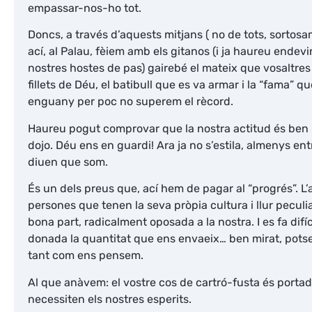
empassar-nos-ho tot.
Doncs, a través d’aquests mitjans ( no de tots, sortos
ací, al Palau, fèiem amb els gitanos (i ja haureu endev
nostres hostes de pas) gairebé el mateix que vosaltres
fillets de Déu, el batibull que es va armar i la “fama” 
enguany per poc no superem el rècord.
Haureu pogut comprovar que la nostra actitud és ben l
dojo. Déu ens en guardi! Ara ja no s’estila, almenys en
diuen que som.
És un dels preus que, ací hem de pagar al “progrés”. L
persones que tenen la seva pròpia cultura i llur peculi
bona part, radicalment oposada a la nostra. I es fa difíc
donada la quantitat que ens envaeix… ben mirat, potse
tant com ens pensem.
Al que anàvem: el vostre cos de cartró-fusta és portad
necessiten els nostres esperits.