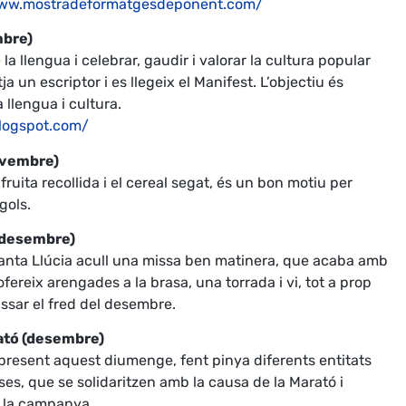
www.mostradeformatgesdeponent.com/
mbre)
la llengua i celebrar, gaudir i valorar la cultura popular
 un escriptor i es llegeix el Manifest. L’objectiu és
a llengua i cultura.
blogspot.com/
ovembre)
 fruita recollida i el cereal segat, és un bon motiu per
gols.
e desembre)
 Santa Llúcia acull una missa ben matinera, que acaba amb
’ofereix arengades a la brasa, una torrada i vi, tot a prop
ssar el fred del desembre.
rató (desembre)
fa present aquest diumenge, fent pinya diferents entitats
rses, que se solidaritzen amb la causa de la Marató i
er la campanya.