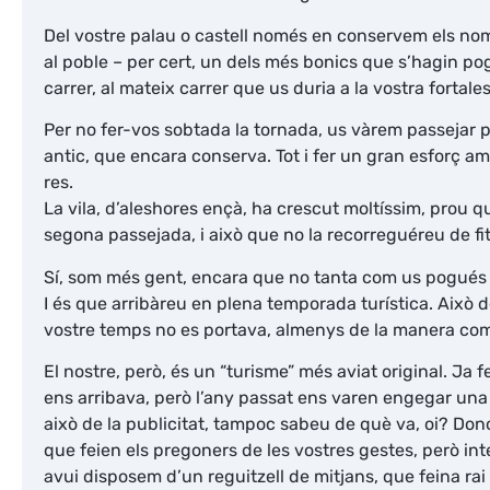
Del vostre palau o castell només en conservem els nom
al poble – per cert, un dels més bonics que s’hagin pogu
carrer, al mateix carrer que us duria a la vostra fortal
Per no fer-vos sobtada la tornada, us vàrem passejar pe
antic, que encara conserva. Tot i fer un gran esforç a
res.
La vila, d’aleshores ençà, ha crescut moltíssim, prou q
segona passejada, i això que no la recorreguéreu de fit 
Sí, som més gent, encara que no tanta com us pogués s
I és que arribàreu en plena temporada turística. Això de
vostre temps no es portava, almenys de la manera com
El nostre, però, és un “turisme” més aviat original. Ja
ens arribava, però l’any passat ens varen engegar una
això de la publicitat, tampoc sabeu de què va, oi? Don
que feien els pregoners de les vostres gestes, però int
avui disposem d’un reguitzell de mitjans, que feina r