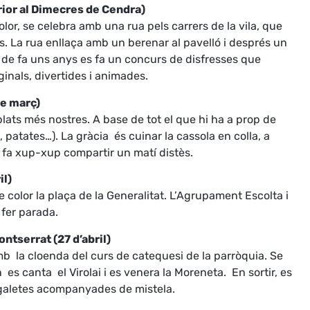
rior al Dimecres de Cendra)
lor, se celebra amb una rua pels carrers de la vila, que
s. La rua enllaça amb un berenar al pavelló i després un
s de fa uns anys es fa un concurs de disfresses que
inals, divertides i animades.
de març)
plats més nostres. A base de tot el que hi ha a prop de
 patates…). La gràcia és cuinar la cassola en colla, a
ola fa xup-xup compartir un matí distès.
il)
de color la plaça de la Generalitat. L’Agrupament Escolta i
 fer parada.
ntserrat (27 d’abril)
mb la cloenda del curs de catequesi de la parròquia. Se
es canta el Virolai i es venera la Moreneta. En sortir, es
 galetes acompanyades de mistela.