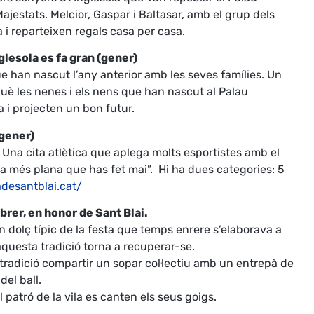
jestats. Melcior, Gaspar i Baltasar, amb el grup dels
 i reparteixen regals casa per casa.
glesola es fa gran (gener)
e han nascut l’any anterior amb les seves famílies. Un
uè les nenes i els nens que han nascut al Palau
a i projecten un bon futur.
 gener)
. Una cita atlètica que aplega molts esportistes amb el
 la més plana que has fet mai”. Hi ha dues categories: 5
desantblai.cat/
brer, en honor de Sant Blai.
Un dolç típic de la festa que temps enrere s’elaborava a
questa tradició torna a recuperar-se.
tradició compartir un sopar col·lectiu amb un entrepà de
del ball.
 patró de la vila es canten els seus goigs.