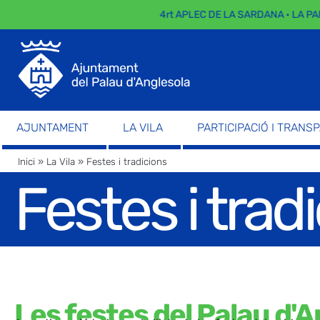
4rt APLEC DE LA SARDANA · LA PARA
AJUNTAMENT
LA VILA
PARTICIPACIÓ I TRANS
Inici
»
La Vila
»
Festes i tradicions
Festes i trad
Les festes del Palau d'A