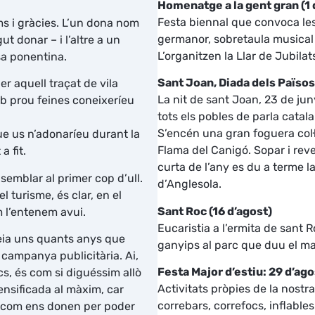
Homenatge a la gent gran (1 
Festa biennal que convoca les
s i gràcies. L’un dona nom
germanor, sobretaula musical
t donar – i l’altre a un
L’organitzen la Llar de Jubilat
esa ponentina.
Sant Joan, Diada dels Països
r aquell traçat de vila
La nit de sant Joan, 23 de jun
mb prou feines coneixeríeu
tots els pobles de parla catalan
S’encén una gran foguera col·le
ue us n’adonaríeu durant la
Flama del Canigó. Sopar i reve
a fit.
curta de l’any es du a terme la
emblar al primer cop d’ull.
d’Anglesola.
l turisme, és clar, en el
Sant Roc (16 d’agost)
 l’entenem avui.
Eucaristia a l’ermita de sant R
 feia uns quants anys que
ganyips al parc que duu el ma
 campanya publicitària. Ai,
Festa Major d’estiu: 29 d’ag
cs, és com si diguéssim allò
Activitats pròpies de la nostra
ensificada al màxim, car
correbars, correfocs, inflables 
ai com ens donen per poder