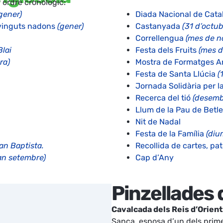
r ordre cronològic:
 gener)
Diada Nacional de Cat
nvinguts nadons
(gener)
Castanyada
(31 d’octub
Correllengua
(mes de 
Blai
Festa dels Fruits
(mes d
ra)
Mostra de Formatges A
Festa de Santa Llúcia
(
Jornada Solidària per 
Recerca del tió
(desemb
Llum de la Pau de Bet
Nit de Nadal
Festa de la Família
(diu
an Baptista.
Recollida de cartes, p
jan setembre)
Cap d’Any
Pinzellades 
Cavalcada dels Reis d’Orient 
Sança, esposa d’un dels prime