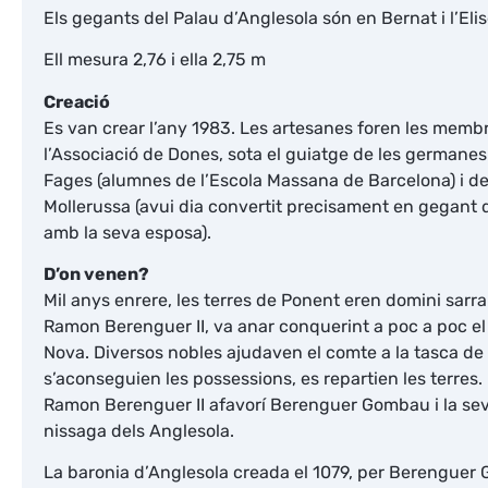
Els gegants del Palau d’Anglesola són en Bernat i l’Eli
Ell mesura 2,76 i ella 2,75 m
Creació
Es van crear l’any 1983. Les artesanes foren les memb
l’Associació de Dones, sota el guiatge de les germanes
Fages (alumnes de l’Escola Massana de Barcelona) i de
Mollerussa (avui dia convertit precisament en gegant
amb la seva esposa).
D’on venen?
Mil anys enrere, les terres de Ponent eren domini sarra
Ramon Berenguer II, va anar conquerint a poc a poc el 
Nova. Diversos nobles ajudaven el comte a la tasca de
s’aconseguien les possessions, es repartien les terres.
Ramon Berenguer II afavorí Berenguer Gombau i la seva
nissaga dels Anglesola.
La baronia d’Anglesola creada el 1079, per Berenguer