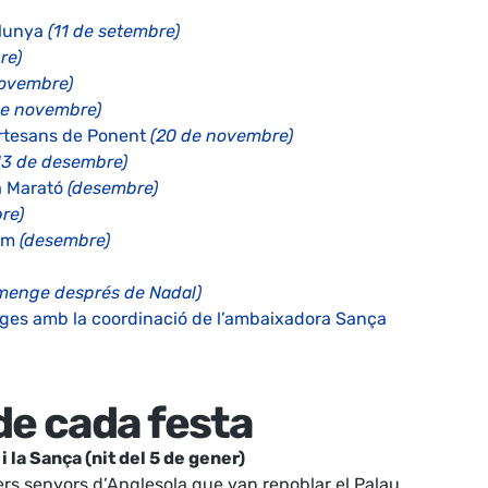
alunya
(11 de setembre)
re)
novembre)
e novembre)
rtesans de Ponent
(20 de novembre)
13 de desembre)
la Marató
(desembre)
re)
lem
(desembre)
menge després de Nadal)
atges amb la coordinació de l’ambaixadora Sança
de cada festa
i la Sança (nit del 5 de gener)
rs senyors d’Anglesola que van repoblar el Palau