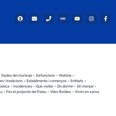
Dades del municipi
Defuncions
Història
es i tradicions
Establiments i comerços
Entitats
ústica
Incidències
Què visitar
On dormir
On menjar
au
Fes el projecte del Palau
Viles florides
Vivim en xarxa