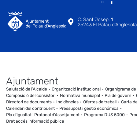
C. Sant Josep, 1
25243 El Palau d'Anglesola 
Ajuntament
Salutació de l’Alcalde
Organització institucional
Organigrama de
Composició del consistori
Normativa municipal
Pla de govern
Directori de documents
Incidències
Ofertes de treball
Carta de
Calendari del contribuent
Pressupost i gestió económica
Pla d’Igualtat i Protocol d’Assetjament
Programa DUS 5000
Pro
Dret accés informació pública