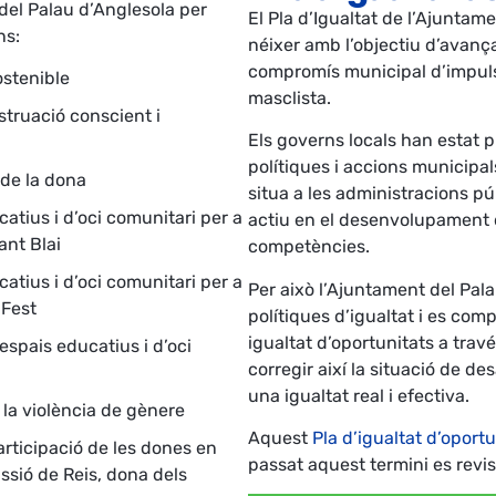
del Palau d’Anglesola per
El Pla d’Igualtat de l’Ajuntam
ns:
néixer amb l’objectiu d’avança
compromís municipal d’impulsar
ostenible
masclista.
struació conscient i
Els governs locals han estat p
polítiques i accions municipals
 de la dona
situa a les administracions p
ucatius i d’oci comunitari per a
actiu en el desenvolupament de
ant Blai
competències.
ucatius i d’oci comunitari per a
Per això l’Ajuntament del Pal
 Fest
polítiques d’igualtat i es com
igualtat d’oportunitats a travé
 espais educatius i d’oci
corregir així la situació de de
una igualtat real i efectiva.
i la violència de gènere
Aquest
Pla d’igualtat d’oportu
participació de les dones en
passat aquest termini es revis
ssió de Reis, dona dels