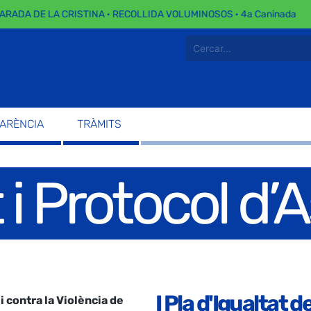
ARADA DE LA CRISTINA · RECOLLIDA VOLUMINOSOS · 4a Caninada
PARÈNCIA
TRÀMITS
t i Protocol d
I Pla d'Igualtat
i contra la Violència de