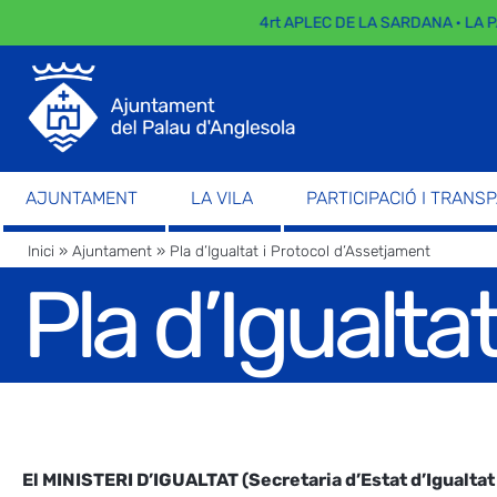
4rt APLEC DE LA SARDANA · LA P
AJUNTAMENT
LA VILA
PARTICIPACIÓ I TRANS
Inici
»
Ajuntament
»
Pla d’Igualtat i Protocol d’Assetjament
Pla d’Igualta
El MINISTERI D’IGUALTAT (Secretaria d’Estat d’Igualtat 