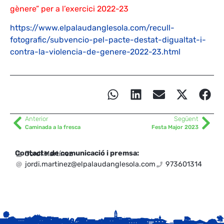
gènere” per a l’exercici 2022-23
https://www.elpalaudanglesola.com/recull-
fotografic/subvencio-pel-pacte-destat-digualtat-i-
contra-la-violencia-de-genere-2022-23.html
Anterior
Següent
Caminada a la fresca
Festa Major 2023
Contacte de comunicació i premsa:
Jordi Martínez
jordi.martinez@elpalaudanglesola.com
973601314