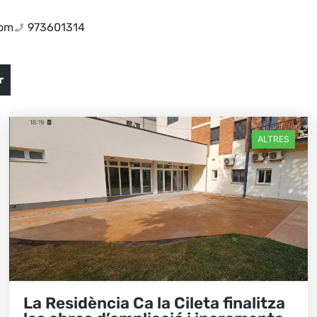
com
973601314
r
ALTRES
La Residència Ca la Cileta finalitza