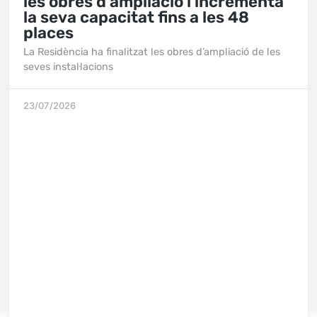
les obres d’ampliació i incrementa
la seva capacitat fins a les 48
places
La Residència ha finalitzat les obres d’ampliació de les
seves instal·lacions
23/07/2026