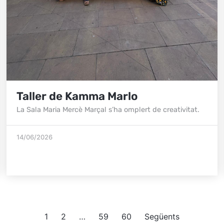
Taller de Kamma Marlo
La Sala Maria Mercè Marçal s’ha omplert de creativitat.
14/06/2026
1
2
…
59
60
Següents