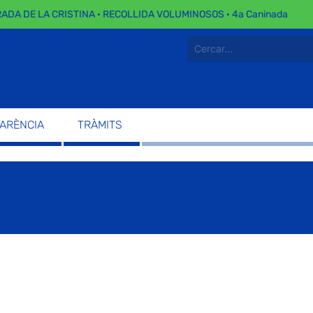
DE LA CRISTINA · RECOLLIDA VOLUMINOSOS · 4a Caninada
PARÈNCIA
TRÀMITS