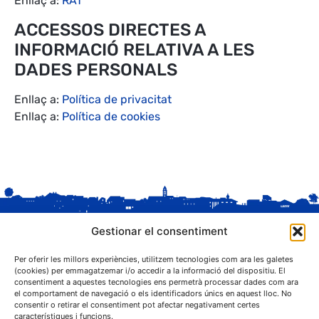
Enllaç a:
RAT
ACCESSOS DIRECTES A
INFORMACIÓ RELATIVA A LES
DADES PERSONALS
Enllaç a:
Política de privacitat
Enllaç a:
Política de cookies
Gestionar el consentiment
Per oferir les millors experiències, utilitzem tecnologies com ara les galetes
(cookies) per emmagatzemar i/o accedir a la informació del dispositiu. El
consentiment a aquestes tecnologies ens permetrà processar dades com ara
el comportament de navegació o els identificadors únics en aquest lloc. No
C. Sant Josep, 1
consentir o retirar el consentiment pot afectar negativament certes
25243 El Palau d'Anglesola (Pla d'Urgell)
característiques i funcions.