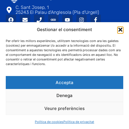
C. Sant Josep, 1
25243 El Palau d'Anglesola (Pla d'Urgell)
Gestionar el consentiment
Per oferir les millors experiències, utilitzem tecnologies com ara les galetes
(cookies) per emmagatzemar i/o accedir a la informació del dispositiu. El
consentiment a aquestes tecnologies ens permetrà processar dades com ara
® Ajuntament El Palau d'Anglesola
el comportament de navegació o els identificadors únics en aquest lloc. No
Avís legal
Privacitat
Cookies
Protecció de dades
consentir o retirar el consentiment pot afectar negativament certes
Contacta
característiques i funcions.
Accepta
Denega
Veure preferències
Política de cookies
Política de privacitat