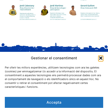
Gestionar el consentiment
Per oferir les millors experiències, utilitzem tecnologies com ara les galetes
(cookies) per emmagatzemar i/o accedir a la informació del dispositiu. El
consentiment a aquestes tecnologies ens permetrà processar dades com ara
el comportament de navegació o els identificadors únics en aquest lloc. No
C. Sant Josep, 1
consentir o retirar el consentiment pot afectar negativament certes
25243 El Palau d'Anglesola (Pla d'Urgell)
característiques i funcions.
Accepta