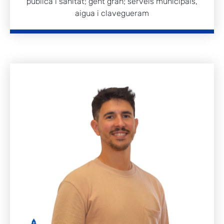
pública i sanitat; gent gran; serveis municipals,
aigua i clavegueram