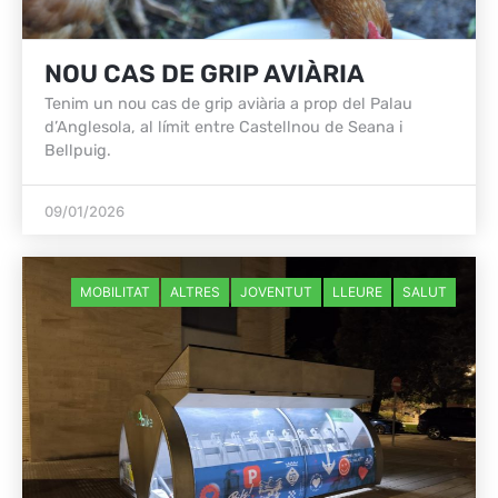
NOU CAS DE GRIP AVIÀRIA
Tenim un nou cas de grip aviària a prop del Palau
d’Anglesola, al límit entre Castellnou de Seana i
Bellpuig.
09/01/2026
MOBILITAT
ALTRES
JOVENTUT
LLEURE
SALUT