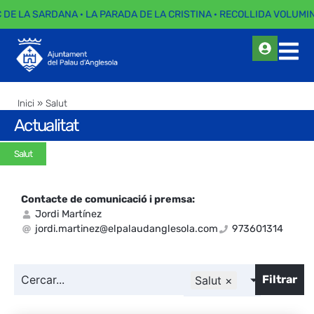
 DE LA SARDANA · LA PARADA DE LA CRISTINA · RECOLLIDA VOLUMINO
Inici
»
Salut
Actualitat
Salut
Contacte de comunicació i premsa:
Jordi Martínez
jordi.martinez@elpalaudanglesola.com
973601314
Filtrar
Salut
×