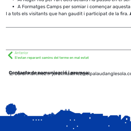
A Formatges Camps per somiar i començar aquesta h
I a tots els visitants que han gaudit i participat de la fira.
Anterior
S’estan reparant camins del terme en mal estat
Contacte de comunicació i premsa:
Jordi Martínez
jordi.martinez@elpalaudanglesola.