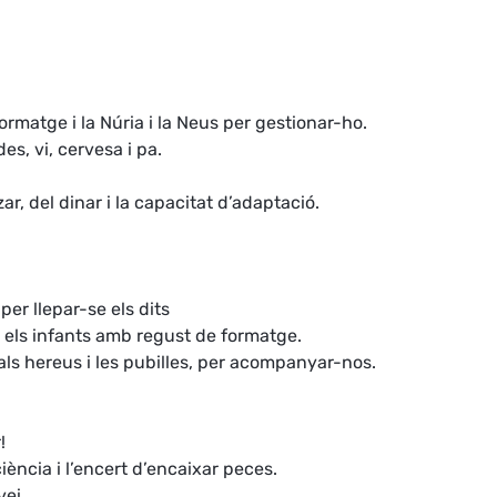
ormatge i la Núria i la Neus per gestionar-ho.
es, vi, cervesa i pa.
zar, del dinar i la capacitat d’adaptació.
per llepar-se els dits
 els infants amb regust de formatge.
 als hereus i les pubilles, per acompanyar-nos.
!
ciència i l’encert d’encaixar peces.
vei.