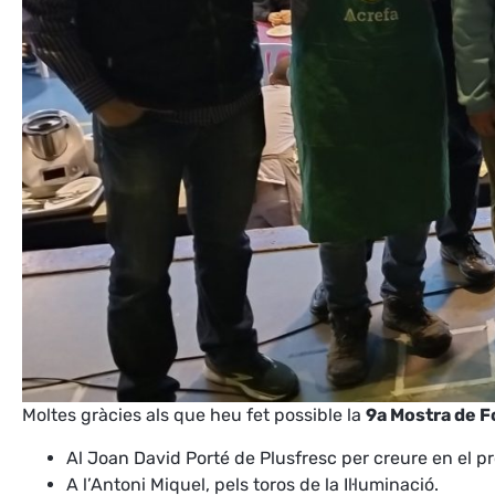
Moltes gràcies als que heu fet possible la
9a Mostra de 
Al Joan David Porté de Plusfresc per creure en el pro
A l’Antoni Miquel, pels toros de la Il·luminació.