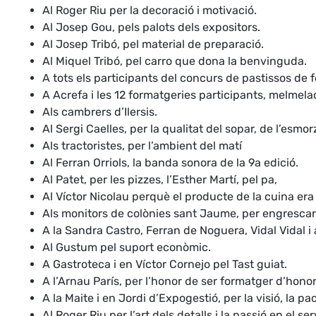
Al Roger Riu per la decoració i motivació.
Al Josep Gou, pels palots dels expositors.
Al Josep Tribó, pel material de preparació.
Al Miquel Tribó, pel carro que dona la benvinguda.
A tots els participants del concurs de pastissos de f
A Acrefa i les 12 formatgeries participants, melmelad
Als cambrers d’Ilersis.
Al Sergi Caelles, per la qualitat del sopar, de l’esmor
Als tractoristes, per l’ambient del matí
Al Ferran Orriols, la banda sonora de la 9a edició.
Al Patet, per les pizzes, l’Esther Martí, pel pa,
Al Víctor Nicolau perquè el producte de la cuina era 
Als monitors de colònies sant Jaume, per engrescar
A la Sandra Castro, Ferran de Noguera, Vidal Vidal i
Al Gustum pel suport econòmic.
A Gastroteca i en Víctor Cornejo pel Tast guiat.
A l’Arnau París, per l’honor de ser formatger d’honor
A la Maite i en Jordi d’Expogestió, per la visió, la pa
Al Roger Riu per l’art dels detalls i la passió en el ser