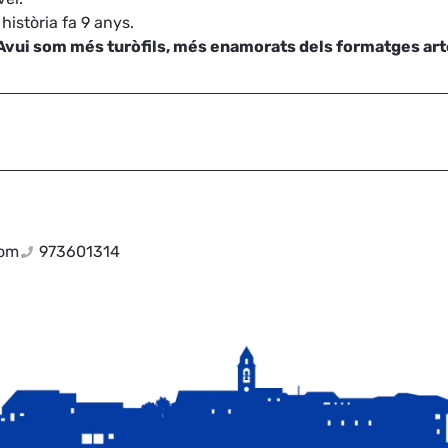
istòria fa 9 anys.
Avui som més turòfils, més enamorats dels formatges art
com
973601314