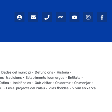
Dades del municipi
Defuncions
Història
es i tradicions
Establiments i comerços
Entitats
ústica
Incidències
Què visitar
On dormir
On menjar
au
Fes el projecte del Palau
Viles florides
Vivim en xarxa