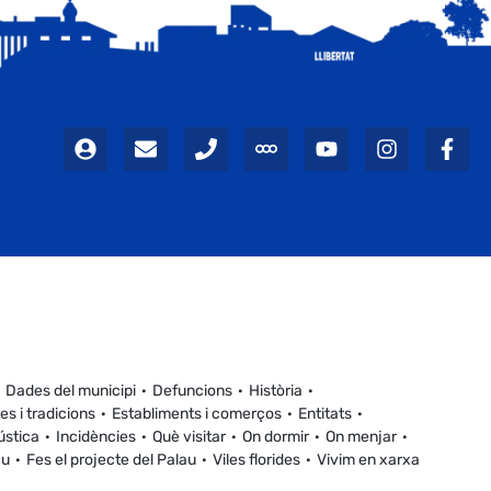
Dades del municipi
Defuncions
Història
es i tradicions
Establiments i comerços
Entitats
ústica
Incidències
Què visitar
On dormir
On menjar
au
Fes el projecte del Palau
Viles florides
Vivim en xarxa