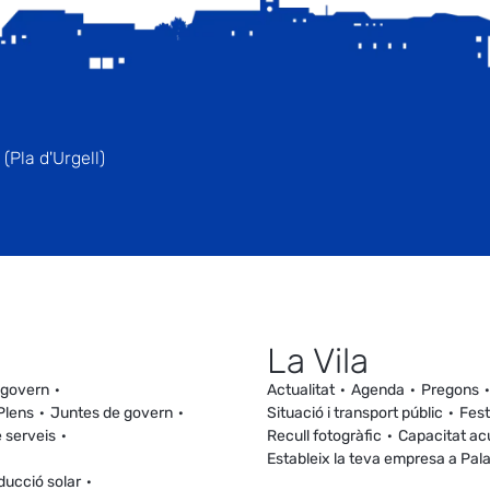
(Pla d'Urgell)
La Vila
 govern
Actualitat
Agenda
Pregons
Plens
Juntes de govern
Situació i transport públic
Fest
 serveis
Recull fotogràfic
Capacitat ac
Estableix la teva empresa a Pal
ducció solar