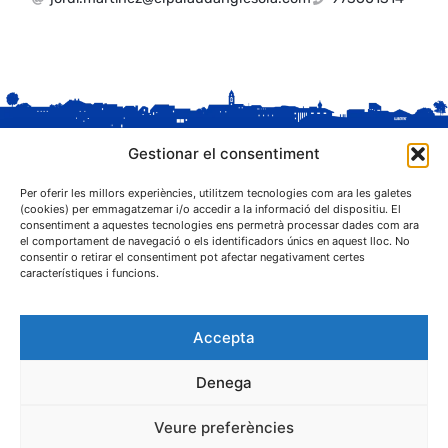
Gestionar el consentiment
Per oferir les millors experiències, utilitzem tecnologies com ara les galetes
(cookies) per emmagatzemar i/o accedir a la informació del dispositiu. El
consentiment a aquestes tecnologies ens permetrà processar dades com ara
el comportament de navegació o els identificadors únics en aquest lloc. No
C. Sant Josep, 1
consentir o retirar el consentiment pot afectar negativament certes
25243 El Palau d'Anglesola (Pla d'Urgell)
característiques i funcions.
Accepta
Denega
® Ajuntament El Palau d'Anglesola
Veure preferències
Avís legal
Privacitat
Cookies
Protecció de dades