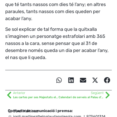
que té tants nassos com dies té l’any; en altres
paraules, tants nassos com dies queden per
acabar l’any.
Se sol explicar de tal forma que la quitxalla
s’imaginen un personatge estrafolari amb 365
nassos a la cara, sense pensar que al 31 de
desembre només queda un dia per acabar l’any,
el nas que li queda.
Anterior
Següent
Les cartes per ses Majestats els Reis d’Orient
Calendari de serveis al Palau d’Anglesola i Festes Majors grans del Pla d’Urgell 2025
Contacte de comunicació i premsa:
Jordi Martínez
jordi.martinez@elpalaudanglesola.com
973601314