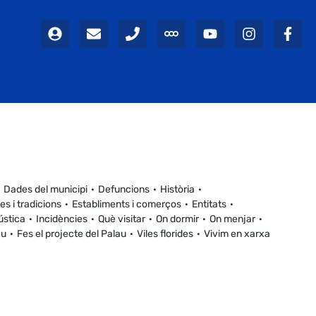
Dades del municipi
Defuncions
Història
es i tradicions
Establiments i comerços
Entitats
ústica
Incidències
Què visitar
On dormir
On menjar
au
Fes el projecte del Palau
Viles florides
Vivim en xarxa