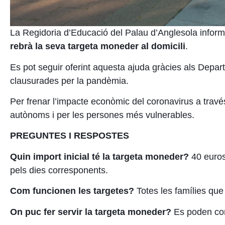
La Regidoria d’Educació del Palau d’Anglesola infor
rebrà la seva targeta moneder al domicili
.
Es pot seguir oferint aquesta ajuda g
ràcies als Depar
clausurades per la pandèmia.
Per frenar l’impacte econòmic del coronavirus a
travé
autònoms i per les persones més vulnerables.
PREGUNTES I RESPOSTES
Quin import inicial té la targeta moneder?
40 euros 
pels dies corresponents.
Com funcionen les targetes?
Totes les famílies que
On puc fer servir la targeta moneder?
Es poden com