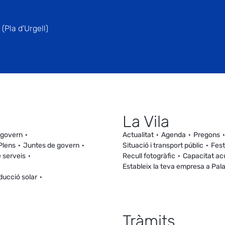
(Pla d'Urgell)
La Vila
 govern
Actualitat
Agenda
Pregons
Plens
Juntes de govern
Situació i transport públic
Fest
 serveis
Recull fotogràfic
Capacitat ac
Estableix la teva empresa a Pal
ducció solar
Tràmits