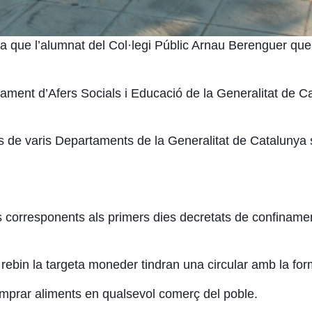
ma que l’alumnat del Col·legi Públic Arnau Berenguer q
tament d’Afers Socials i Educació de la Generalitat de C
s de varis Departaments de la Generalitat de Catalunya 
corresponents als primers dies decretats de confinament,
 rebin la targeta moneder tindran una circular amb la fo
prar aliments en qualsevol comerç del poble.