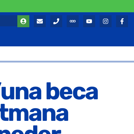
’una beca
etmana