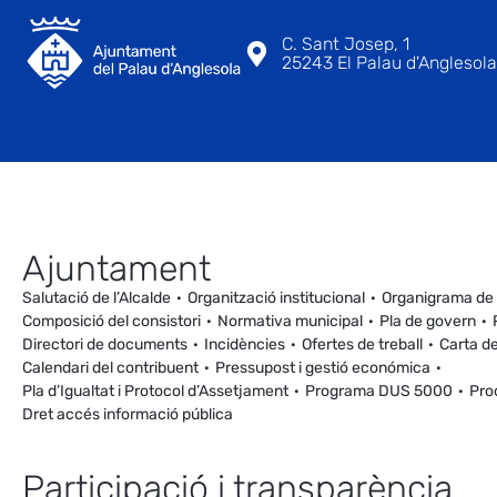
C. Sant Josep, 1
25243 El Palau d'Anglesola 
Ajuntament
Salutació de l’Alcalde
Organització institucional
Organigrama de
Composició del consistori
Normativa municipal
Pla de govern
Directori de documents
Incidències
Ofertes de treball
Carta de
Calendari del contribuent
Pressupost i gestió económica
Pla d’Igualtat i Protocol d’Assetjament
Programa DUS 5000
Pro
Dret accés informació pública
Participació i transparència