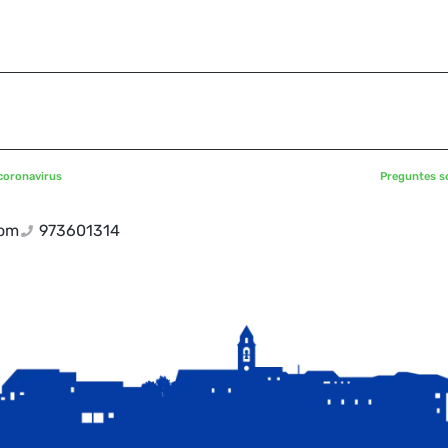
 coronavirus
Preguntes so
com
973601314