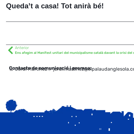
Queda’t a casa! Tot anirà bé!
Anterior
Ens afegim al Manifest unitari del municipalisme català davant la crisi del
Contacte de comunicació i premsa:
Jordi Martínez
jordi.martinez@elpalaudanglesola.