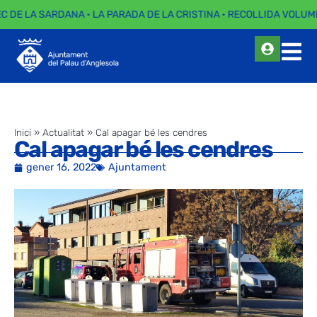
EC DE LA SARDANA · LA PARADA DE LA CRISTINA · RECOLLIDA VOLUMI
Inici
»
Actualitat
»
Cal apagar bé les cendres
Cal apagar bé les cendres
gener 16, 2022
Ajuntament