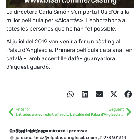
La directora Carla Simón s’emporta l’Os d’Or a la
millor pel·lícula per «Alcarràs». L’enhorabona a
totes les persones que ho han fet possible.
Al juliol del 2019 van venir a fer un càsting al
Palau d’Anglesola. Primera pel·lícula catalana i en
català -i amb accent lleidatà- guanyadora
d’aquest guardó.
Anterior
Següent
Entrades a preu reduït a l’auditori Enric Granados de Lleida
L’alcalde del Palau d’Anglesola presenta 10 compromisos de cara al futur
Contacte de comunicació i premsa:
Jordi Martínez
jordi.martinez@elpalaudanglesola.com
973601314