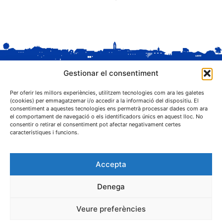
Gestionar el consentiment
Per oferir les millors experiències, utilitzem tecnologies com ara les galetes
(cookies) per emmagatzemar i/o accedir a la informació del dispositiu. El
consentiment a aquestes tecnologies ens permetrà processar dades com ara
el comportament de navegació o els identificadors únics en aquest lloc. No
C. Sant Josep, 1
consentir o retirar el consentiment pot afectar negativament certes
25243 El Palau d'Anglesola (Pla d'Urgell)
característiques i funcions.
Accepta
Denega
® Ajuntament El Palau d'Anglesola
Veure preferències
Avís legal
Privacitat
Cookies
Protecció de dades
Contacta