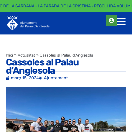
C DE LA SARDANA · LA PARADA DE LA CRISTINA · RECOLLIDA VOLUMI
Inici
»
Actualitat
»
Cassoles al Palau d’Anglesola
Cassoles al Palau
d’Anglesola
març 18, 2024
Ajuntament