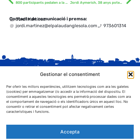
800 participants pedalen a la XV CatiGat
Jordi Aymerich, 38 anys potenciant la natació
Contacte de comunicació i premsa:
Jordi Martínez
jordi.martinez@elpalaudanglesola.com
973601314
Gestionar el consentiment
Per oferir les millors experiències, utilitzem tecnologies com ara les galetes
(cookies) per emmagatzemar i/o accedir a la informació del dispositiu. El
consentiment a aquestes tecnologies ens permetrà processar dades com ara
el comportament de navegació o els identificadors únics en aquest lloc. No
C. Sant Josep, 1
consentir o retirar el consentiment pot afectar negativament certes
25243 El Palau d'Anglesola (Pla d'Urgell)
característiques i funcions.
Accepta