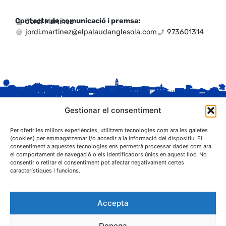
Contacte de comunicació i premsa:
Jordi Martínez
jordi.martinez@elpalaudanglesola.com
973601314
Gestionar el consentiment
Per oferir les millors experiències, utilitzem tecnologies com ara les galetes
(cookies) per emmagatzemar i/o accedir a la informació del dispositiu. El
consentiment a aquestes tecnologies ens permetrà processar dades com ara
el comportament de navegació o els identificadors únics en aquest lloc. No
C. Sant Josep, 1
consentir o retirar el consentiment pot afectar negativament certes
25243 El Palau d'Anglesola (Pla d'Urgell)
característiques i funcions.
Accepta
Denega