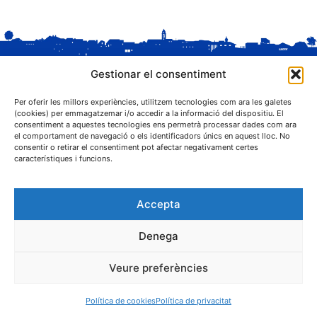
Gestionar el consentiment
Per oferir les millors experiències, utilitzem tecnologies com ara les galetes
(cookies) per emmagatzemar i/o accedir a la informació del dispositiu. El
consentiment a aquestes tecnologies ens permetrà processar dades com ara
el comportament de navegació o els identificadors únics en aquest lloc. No
C. Sant Josep, 1
consentir o retirar el consentiment pot afectar negativament certes
25243 El Palau d'Anglesola (Pla d'Urgell)
característiques i funcions.
Accepta
Denega
® Ajuntament El Palau d'Anglesola
Veure preferències
Avís legal
Privacitat
Cookies
Protecció de dades
Contacta
Política de cookies
Política de privacitat