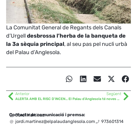
La Comunitat General de Regants dels Canals
d’Urgell
desbrossa l’herba de la banqueta de
la 3a sèquia principal
, al seu pas pel nucli urbà
del Palau d’Anglesola.
Anterior
Següent
ALERTA AMB EL RISC D’INCENDIS
El Palau d’Anglesola té noves pubilles i hereus
Contacte de comunicació i premsa:
Jordi Martínez
jordi.martinez@elpalaudanglesola.com
973601314