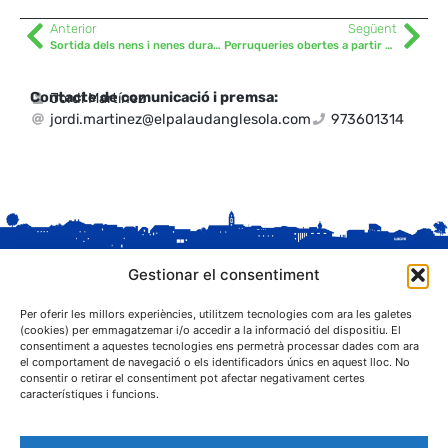
Anterior
Següent
Sortida dels nens i nenes durant l’estat d’alarma del coronavirus
Perruqueries obertes a partir de demà dilluns
Contacte de comunicació i premsa:
Jordi Martínez
jordi.martinez@elpalaudanglesola.com
973601314
Gestionar el consentiment
Per oferir les millors experiències, utilitzem tecnologies com ara les galetes
(cookies) per emmagatzemar i/o accedir a la informació del dispositiu. El
consentiment a aquestes tecnologies ens permetrà processar dades com ara
el comportament de navegació o els identificadors únics en aquest lloc. No
C. Sant Josep, 1
consentir o retirar el consentiment pot afectar negativament certes
25243 El Palau d'Anglesola (Pla d'Urgell)
característiques i funcions.