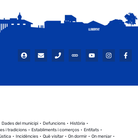
Dades del municipi
Defuncions
Història
es i tradicions
Establiments i comerços
Entitats
ústica
Incidències
Què visitar
On dormir
On menjar