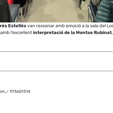
rés Estellés
van ressonar amb emoció a la sala del Loc
 amb l’excel·lent
interpretació de la Montse Rubinat
com
973601314