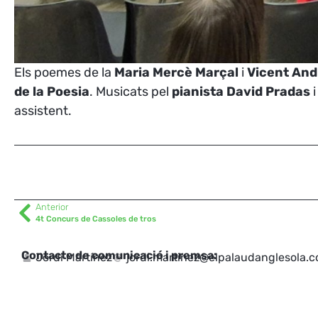
Els poemes de la
Maria Mercè Marçal
i
Vicent And
de la Poesia
. Musicats pel
pianista David Pradas
i
assistent.
Anterior
4t Concurs de Cassoles de tros
Contacte de comunicació i premsa:
Jordi Martínez
jordi.martinez@elpalaudanglesola.