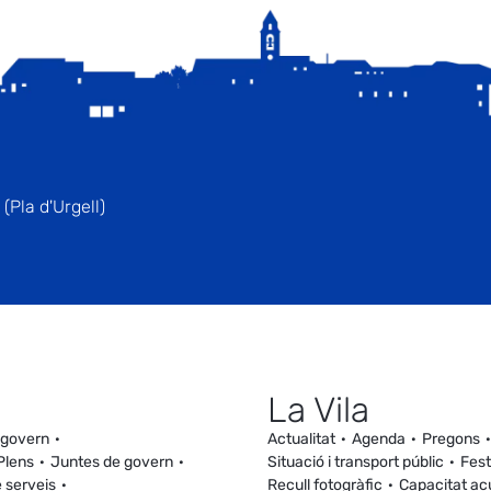
(Pla d'Urgell)
La Vila
 govern
Actualitat
Agenda
Pregons
Plens
Juntes de govern
Situació i transport públic
Fest
 serveis
Recull fotogràfic
Capacitat ac