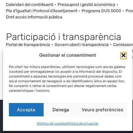
Calendari del contribuent
Pressupost i gestió económica
Pla d’Igualtat i Protocol d’Assetjament
Programa DUS 5000
Pro
Dret accés informació pública
Participació i transparència
Portal de transparència
Govern obert i transparència
Comission
Ordenança de Convivència i Civisme
Processos participatius
Va
Gestionar el consentiment
Incidències
Canal de denúncies
Comunitat local d’energia
Cale
Mesuraments antena de Ca la Cileta
Per oferir les millors experiències, utilitzem tecnologies com ara les galetes
(cookies) per emmagatzemar i/o accedir a la informació del dispositiu. El
consentiment a aquestes tecnologies ens permetrà processar dades com
ara el comportament de navegació o els identificadors únics en aquest lloc.
No consentir o retirar el consentiment pot afectar negativament certes
característiques i funcions.
Accepta
Denega
Veure preferències
® Ajuntament El Palau d'Anglesola
Avís legal
Privacitat
Cookies
Protecció de dades
Contacta
Política de cookies
Política de privacitat