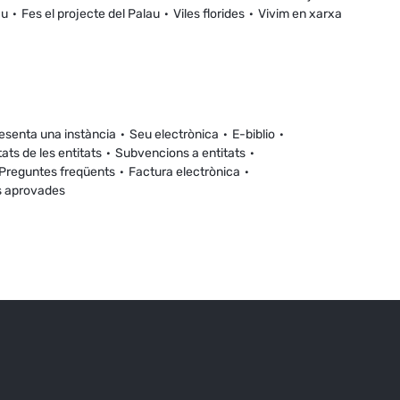
au
Fes el projecte del Palau
Viles florides
Vivim en xarxa
esenta una instància
Seu electrònica
E-biblio
tats de les entitats
Subvencions a entitats
Preguntes freqüents
Factura electrònica
s aprovades