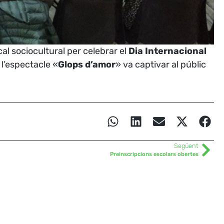
al sociocultural per celebrar el
Dia Internacional
, l’espectacle «
Glops d’amor
» va captivar al públic
Següent
Preinscripcions escolars obertes