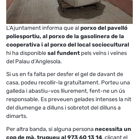
L’Ajuntament informa que al
porxo del pavelló
poliesportiu, al porxo de la gasolinera de la
cooperativa i al porxo del local sociocultural
hi ha disponible
sal fundent
pels veïns i veïnes
del Palau d’Anglesola.
Si us en fa falta per desfer el gel de davant de
casa, podeu recollir-la gratuïtament. Porteu una
galleda i abastiu-vos lliurement, fent-ne un ús
responsable. Es preveuen gelades intenses la nit
del diumenge a dilluns i sobretot del dilluns a
dimarts.
Per altra banda, si alguna persona
necessita un
cop de mà, truqueu al 973 60 13 14
, clicant el