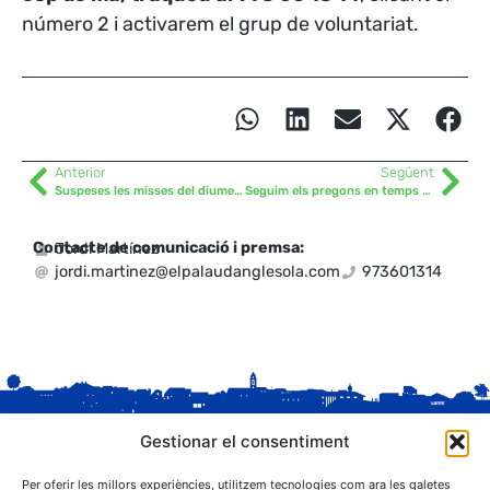
número 2 i activarem el grup de voluntariat.
Anterior
Següent
Suspeses les misses del diumenges 10 i 17 de gener al Palau d’Anglesola
Seguim els pregons en temps real
Contacte de comunicació i premsa:
Jordi Martínez
jordi.martinez@elpalaudanglesola.com
973601314
Gestionar el consentiment
Per oferir les millors experiències, utilitzem tecnologies com ara les galetes