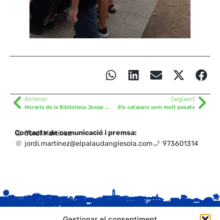
Anterior
Següent
Horaris de la Biblioteca Josep Pont i Gol
Els catalans som molt pesats
Contacte de comunicació i premsa:
Jordi Martínez
jordi.martinez@elpalaudanglesola.com
973601314
Gestionar el consentiment