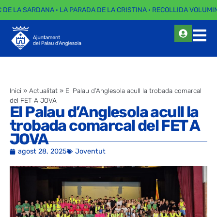
 DE LA SARDANA · LA PARADA DE LA CRISTINA · RECOLLIDA VOLUMIN
Inici
»
Actualitat
»
El Palau d’Anglesola acull la trobada comarcal
del FET A JOVA
El Palau d’Anglesola acull la
trobada comarcal del FET A
JOVA
agost 28, 2025
Joventut