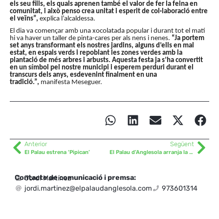
els seu fills, els quals aprenen també el valor de fer la feina en
comunitat, i això penso crea unitat i esperit de col·laboració entre
el veïns”,
explica l’alcaldessa.
El dia va començar amb una xocolatada popular i durant tot el matí
hi va haver un taller de pinta-cares per als nens i nenes.
“Ja portem
set anys transformant els nostres jardins, alguns d’ells en mal
estat, en espais verds i repoblant les zones verdes amb la
plantació de més arbres i arbusts. Aquesta festa ja s’ha convertit
en un símbol pel nostre municipi i esperem perduri durant el
transcurs dels anys, esdevenint finalment en una
tradició.”,
manifesta Meseguer.
Anterior
Següent
El Palau estrena ‘Pipican’
El Palau d’Anglesola arranja la Plaça 1 d’octubre de 2017
Contacte de comunicació i premsa:
Jordi Martínez
jordi.martinez@elpalaudanglesola.com
973601314