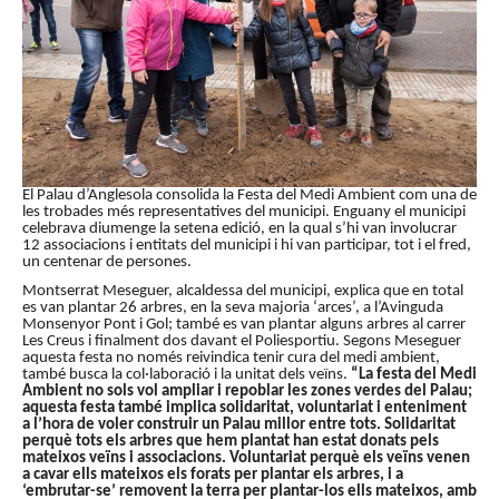
El Palau d’Anglesola consolida la Festa del Medi Ambient com una de
les trobades més representatives del municipi. Enguany el municipi
celebrava diumenge la setena edició, en la qual s’hi van involucrar
12 associacions i entitats del municipi i hi van participar, tot i el fred,
un centenar de persones.
Montserrat Meseguer, alcaldessa del municipi, explica que en total
es van plantar 26 arbres, en la seva majoria ‘arces’, a l’Avinguda
Monsenyor Pont i Gol; també es van plantar alguns arbres al carrer
Les Creus i finalment dos davant el Poliesportiu. Segons Meseguer
aquesta festa no només reivindica tenir cura del medi ambient,
també busca la col·laboració i la unitat dels veïns.
“La festa del Medi
Ambient no sols vol ampliar i repoblar les zones verdes del Palau;
aquesta festa també implica solidaritat, voluntariat i enteniment
a l’hora de voler construir un Palau millor entre tots. Solidaritat
perquè tots els arbres que hem plantat han estat donats pels
mateixos veïns i associacions. Voluntariat perquè els veïns venen
a cavar ells mateixos els forats per plantar els arbres, i a
‘embrutar-se’ removent la terra per plantar-los ells mateixos, amb