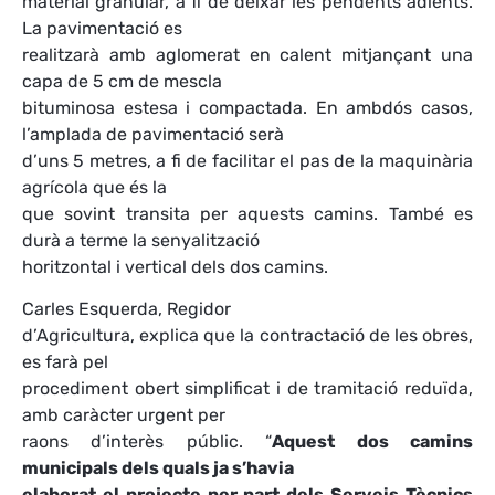
material granular, a fi de deixar les pendents adients.
La pavimentació es
realitzarà amb aglomerat en calent mitjançant una
capa de 5 cm de mescla
bituminosa estesa i compactada. En ambdós casos,
l’amplada de pavimentació serà
d’uns 5 metres, a fi de facilitar el pas de la maquinària
agrícola que és la
que sovint transita per aquests camins. També es
durà a terme la senyalització
horitzontal i vertical dels dos camins.
Carles Esquerda, Regidor
d’Agricultura, explica que la contractació de les obres,
es farà pel
procediment obert simplificat i de tramitació reduïda,
amb caràcter urgent per
raons d’interès públic. “
Aquest dos camins
municipals dels quals ja s’havia
elaborat el projecte per part dels Serveis Tècnics