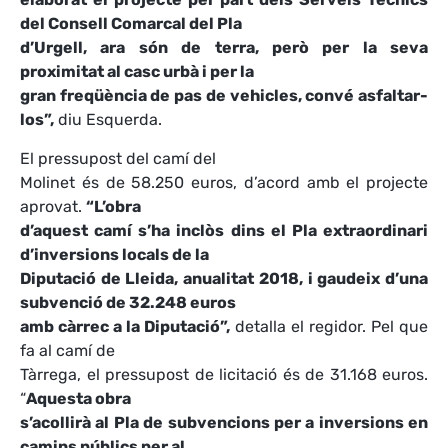
del Consell Comarcal del Pla
d’Urgell, ara són de terra, però per la seva
proximitat al casc urbà i per la
gran freqüència de pas de vehicles, convé asfaltar-
los”,
diu Esquerda.
El pressupost del camí del
Molinet és de 58.250 euros, d’acord amb el projecte
aprovat.
“L’obra
d’aquest camí s’ha inclòs dins el Pla extraordinari
d’inversions locals de la
Diputació de Lleida, anualitat 2018, i gaudeix d’una
subvenció de 32.248 euros
amb càrrec a la Diputació”,
detalla el regidor. Pel que
fa al camí de
Tàrrega, el pressupost de licitació és de 31.168 euros.
“
Aquesta obra
s’acollirà al Pla de subvencions per a inversions en
camins públics per al