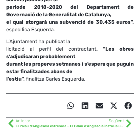
període 2018-2020 del Departament de
Governació de la Generalitat de Catalunya,
el qual atorgarà una subvenció de 30.435 euros”,
especifica Esquerda.
L’Ajuntament ha publicat la
licitació al perfil del contractant
. “Les obres
s’adjudicaran probablement
durant les properes setmanes i s’espera que puguin
estar finalitzades abans de
l’estiu”,
finalitza Carles Esquerda.
Anterior
Següent
El Palau d’Anglesola estrenarà ben aviat un ‘Pipican’
El Palau d’Anglesola instal.la una tanca en tot el perímetre de la plaça 1 d‘octubre de 2017