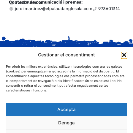
Contacte de comunicació i premsa:
Jordi Martínez
jordi.martinez@elpalaudanglesola.com
973601314
Gestionar el consentiment
Per oferir les millors experiències, utilitzem tecnologies com ara les galetes
(cookies) per emmagatzemar i/o accedir a la informació del dispositiu. El
consentiment a aquestes tecnologies ens permetrà processar dades com ara
el comportament de navegació o els identificadors únics en aquest lloc. No
C. Sant Josep, 1
consentir o retirar el consentiment pot afectar negativament certes
25243 El Palau d'Anglesola (Pla d'Urgell)
característiques i funcions.
Accepta
Denega
® Ajuntament El Palau d'Anglesola