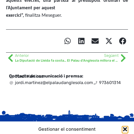
aquests efectes, una partida al pressupost ordinari de
l’Ajuntament per aquest
exercici”,
finalitza Meseguer.
Anterior
Següent
La Diputació de Lleida fa costat un any més a la Cursa de Sant Blai del Palau d’Anglesola, que espera 500 participants
El Palau d’Anglesola millora el cementiri municipal
Contacte de comunicació i premsa:
Jordi Martínez
jordi.martinez@elpalaudanglesola.com
973601314
Gestionar el consentiment