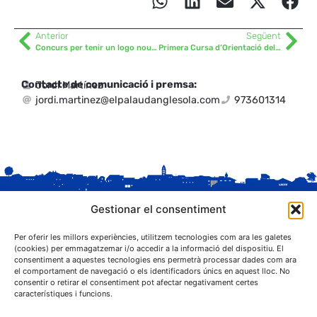
Anterior
Següent
Concurs per tenir un logo nou de l’escola Arnau Berenguer
Primera Cursa d’Orientació del Palau d’Anglesola
Contacte de comunicació i premsa:
Jordi Martínez
jordi.martinez@elpalaudanglesola.com
973601314
Gestionar el consentiment
Per oferir les millors experiències, utilitzem tecnologies com ara les galetes
(cookies) per emmagatzemar i/o accedir a la informació del dispositiu. El
consentiment a aquestes tecnologies ens permetrà processar dades com ara
el comportament de navegació o els identificadors únics en aquest lloc. No
C. Sant Josep, 1
consentir o retirar el consentiment pot afectar negativament certes
25243 El Palau d'Anglesola (Pla d'Urgell)
característiques i funcions.