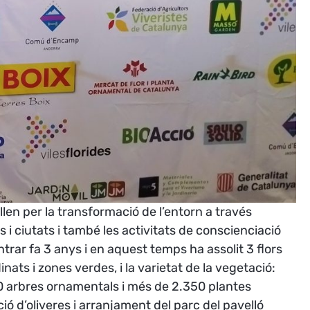
llen per la transformació de l’entorn a través
 i ciutats i també les activitats de conscienciació
ntrar fa 3 anys i en aquest temps ha assolit 3 flors
inats i zones verdes, i la varietat de la vegetació:
400 arbres ornamentals i més de 2.350 plantes
ió d’oliveres i arranjament del parc del pavelló