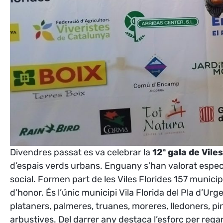
Divendres passat es va celebrar la
12ª gala de Vile
d’espais verds urbans. Enguany s’han valorat especia
social. Formen part de les Viles Florides 157 municipi
d’honor. És l’únic municipi Vila Florida del Pla d’Urge
plataners, palmeres, truanes, moreres, lledoners, pi
arbustives. Del darrer any destaca l’esforç per regar