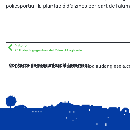
poliesportiu i la plantació d’alzines per part de l’a
Anterior
2ª Trobada gegantera del Palau d’Anglesola
Contacte de comunicació i premsa:
Jordi Martínez
jordi.martinez@elpalaudanglesola.