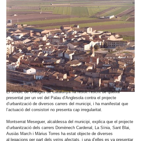
El Síndic de Greuges de Catalunya ha resolt l’escrit de queixa
presentat per un veí del Palau d’Anglesola contra el projecte
d’urbanització de diversos carrers del municipi, i ha manifestat que
l’actuació del consistori no presenta cap irregularitat.
Montserrat Meseguer, alcaldessa del municipi, explica que el projecte
d’urbanització dels carrers Domènech Cardenal, La Sínia, Sant Blai,
Ausiàs March i Màrius Torres ha estat objecte de diverses
al·legacions per part dels veïns afectats, i una d’elles es va presentar