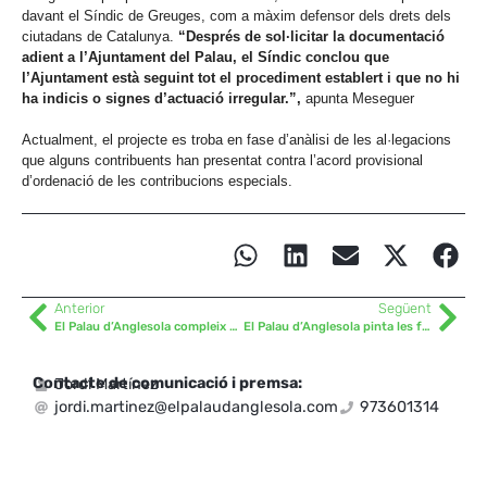
davant el Síndic de Greuges, com a màxim defensor dels drets dels
ciutadans de Catalunya.
“Després de sol·licitar la documentació
adient a l’Ajuntament del Palau, el Síndic conclou que
l’Ajuntament està seguint tot el procediment establert i que no hi
ha indicis o signes d’actuació irregular.”,
apunta Meseguer
Actualment, el projecte es troba en fase d’anàlisi de les al·legacions
que alguns contribuents han presentat contra l’acord provisional
d’ordenació de les contribucions especials.
Anterior
Següent
El Palau d’Anglesola compleix amb l’objectiu d’estabilitat pressupostària
El Palau d’Anglesola pinta les façanes de les Escoles
Contacte de comunicació i premsa:
Jordi Martínez
jordi.martinez@elpalaudanglesola.com
973601314