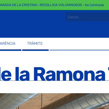
ADA DE LA CRISTINA · RECOLLIDA VOLUMINOSOS · 4a Caninada
PARÈNCIA
TRÀMITS
de la Ramon