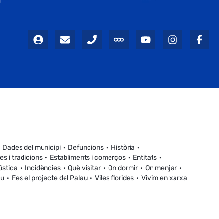
Dades del municipi
Defuncions
Història
es i tradicions
Establiments i comerços
Entitats
ústica
Incidències
Què visitar
On dormir
On menjar
au
Fes el projecte del Palau
Viles florides
Vivim en xarxa