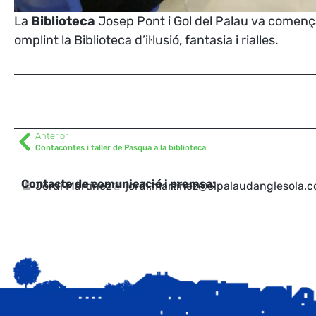
La
Biblioteca
Josep Pont i Gol del Palau va començar
omplint la Biblioteca d’il·lusió, fantasia i rialles.
Anterior
Contacontes i taller de Pasqua a la biblioteca
Contacte de comunicació i premsa:
Jordi Martínez
jordi.martinez@elpalaudanglesola.