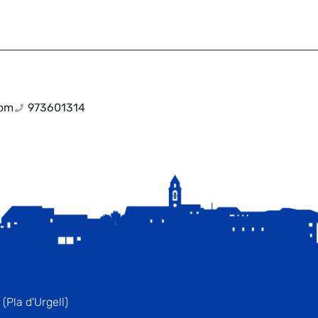
com
973601314
(Pla d'Urgell)