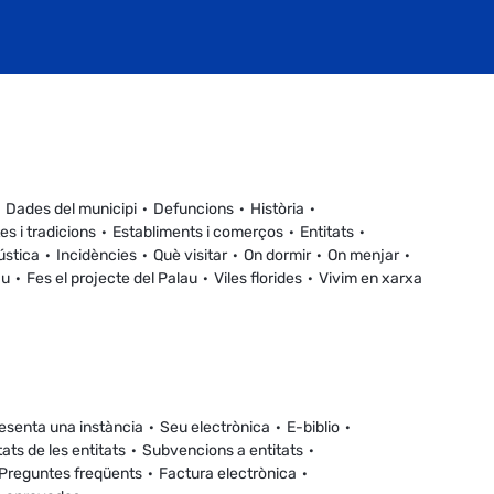
Dades del municipi
Defuncions
Història
es i tradicions
Establiments i comerços
Entitats
ústica
Incidències
Què visitar
On dormir
On menjar
au
Fes el projecte del Palau
Viles florides
Vivim en xarxa
esenta una instància
Seu electrònica
E-biblio
tats de les entitats
Subvencions a entitats
Preguntes freqüents
Factura electrònica