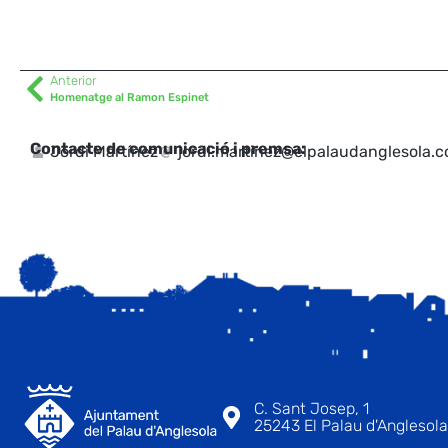
Anterior
Homenatge al Ramon Espinet
Contacte de comunicació i premsa:
Jordi Martínez
jordi.martinez@elpalaudanglesola.
C. Sant Josep, 1
25243 El Palau d'Anglesola 