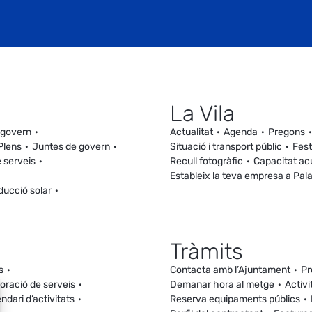
La Vila
 govern
Actualitat
Agenda
Pregons
Plens
Juntes de govern
Situació i transport públic
Fest
 serveis
Recull fotogràfic
Capacitat ac
Estableix la teva empresa a Pal
ducció solar
Tràmits
s
Contacta amb l’Ajuntament
Pr
loració de serveis
Demanar hora al metge
Activi
ndari d’activitats
Reserva equipaments públics