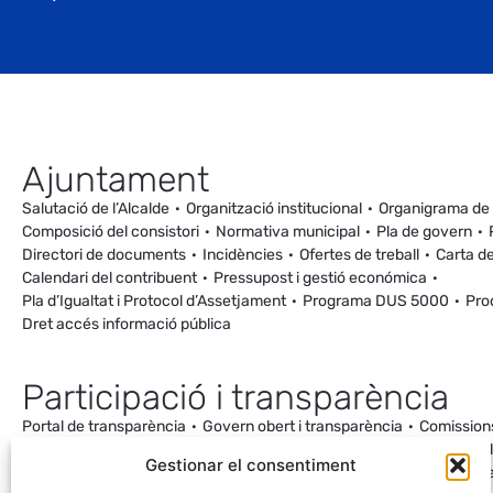
Ajuntament
Salutació de l’Alcalde
Organització institucional
Organigrama de
Composició del consistori
Normativa municipal
Pla de govern
Directori de documents
Incidències
Ofertes de treball
Carta de
Calendari del contribuent
Pressupost i gestió económica
Pla d’Igualtat i Protocol d’Assetjament
Programa DUS 5000
Pro
Dret accés informació pública
Participació i transparència
Portal de transparència
Govern obert i transparència
Comission
Ordenança de Convivència i Civisme
Processos participatius
Va
Gestionar el consentiment
Incidències
Canal de denúncies
Comunitat local d’energia
Cale