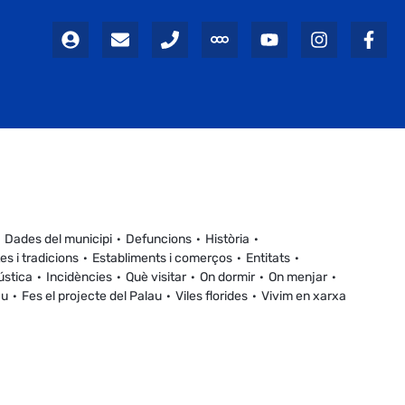
Dades del municipi
Defuncions
Història
es i tradicions
Establiments i comerços
Entitats
ústica
Incidències
Què visitar
On dormir
On menjar
au
Fes el projecte del Palau
Viles florides
Vivim en xarxa