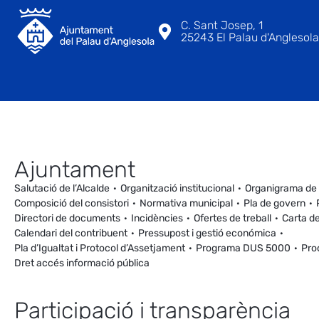
C. Sant Josep, 1
25243 El Palau d'Anglesola 
Ajuntament
Salutació de l’Alcalde
Organització institucional
Organigrama de
Composició del consistori
Normativa municipal
Pla de govern
Directori de documents
Incidències
Ofertes de treball
Carta de
Calendari del contribuent
Pressupost i gestió económica
Pla d’Igualtat i Protocol d’Assetjament
Programa DUS 5000
Pro
Dret accés informació pública
Participació i transparència