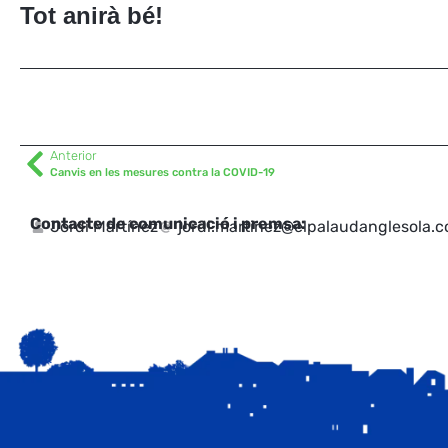
Tot anirà bé!
Anterior
Canvis en les mesures contra la COVID-19
Contacte de comunicació i premsa:
Jordi Martínez
jordi.martinez@elpalaudanglesola.