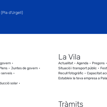
(Pla d'Urgell)
La Vila
 govern
Actualitat
Agenda
Pregons
Plens
Juntes de govern
Situació i transport públic
Fest
 serveis
Recull fotogràfic
Capacitat ac
Estableix la teva empresa a Pal
ducció solar
Tràmits