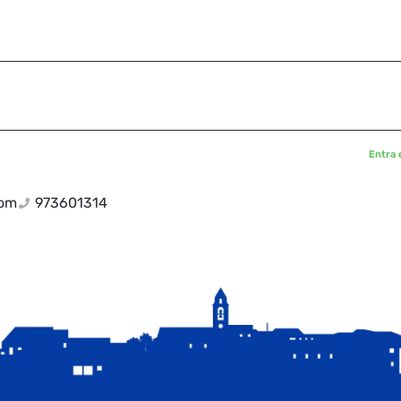
Entra 
com
973601314