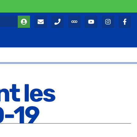
nt les
D-19