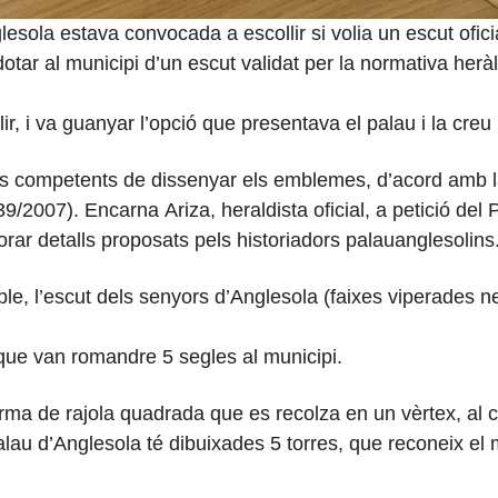
lesola estava convocada a escollir si volia un escut ofici
otar al municipi d’un escut validat per la normativa herà
ir, i va guanyar l’opció que presentava el palau i la cre
s competents de dissenyar els emblemes, d’acord amb la n
139/2007). Encarna
Ariza
, heraldista oficial, a petició de
orar detalls proposats pels historiadors
palauanglesolins
ble, l’escut dels senyors d’Anglesola (faixes viperades n
, que van romandre
5
segles al municipi.
forma de rajola quadrada que es recolza en un vèrtex, al
 Palau d’Anglesola té dibuixades 5 torres, que reconeix e