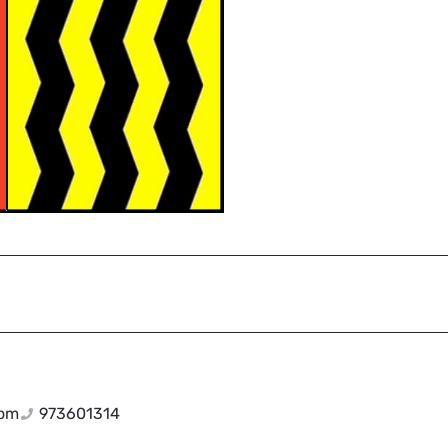
com
973601314