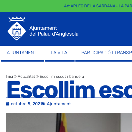
4rt APLEC DE LA SARDANA · LA PARADA
AJUNTAMENT
LA VILA
PARTICIPACIÓ I TRANS
Inici
»
Actualitat
»
Escollim escut i bandera
Escollim es
octubre 5, 2021
Ajuntament