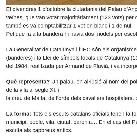
El divendres 1 d’octubre la ciutadania del Palau d’Ang
veïnes, que van votar majoritàriament (123 vots) per d
també es va comptabilitzar 1 vot en blanc i 1 de nul.
Pel que fa a la bandera hi havia dos models per escoll
La Generalitat de Catalunya i l’IEC són els organisme
(banderes) i la Llei de símbols locals de Catalunya (
del 1984, realitzada per Armand de Fluvià, i va incorp
Què representa?
Un palau, en
al·lusió
al nom del po
de la vila al segle XI; i
la creu de Malta, de l’orde dels cavallers hospitalers
La forma:
Tots els escuts catalans oficials tenen la 
municipi: poble, vila, ciutat, baronia… En el cas del
escrita als capbreus antics.