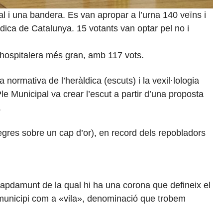
al i una bandera. Es van apropar a l’urna 140 veïns i
ldica de Catalunya. 15 votants van optar pel no i
u hospitalera més gran, amb 117 vots.
ormativa de l’heràldica (escuts) i la vexil·lologia
l Ple Municipal va crear l’escut a partir d’una proposta
.
egres sobre un cap d’or), en record dels repobladors
 capdamunt de la qual hi ha una corona que defineix el
l municipi com a «vila», denominació que trobem