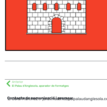
Anterior
El Palau d’Anglesola, aparador de formatges
Contacte de comunicació i premsa:
Jordi Martínez
jordi.martinez@elpalaudanglesola.