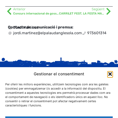
Anterior
Següent
Concurs internacional de gossos American Bully
CARRILET FEST, LA FESTA MAJOR DELS INFANTS
Contacte de comunicació i premsa:
Jordi Martínez
jordi.martinez@elpalaudanglesola.com
973601314
Gestionar el consentiment
Per oferir les millors experiències, utilitzem tecnologies com ara les galetes
(cookies) per emmagatzemar i/o accedir a la informació del dispositiu. El
consentiment a aquestes tecnologies ens permetrà processar dades com ara
el comportament de navegació o els identificadors únics en aquest lloc. No
C. Sant Josep, 1
consentir o retirar el consentiment pot afectar negativament certes
25243 El Palau d'Anglesola (Pla d'Urgell)
característiques i funcions.