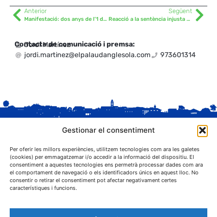
Anterior
Següent
Manifestació: dos anys de l’1 d’octubre al Palau d’Anglesola
Reacció a la sentència injusta del Tribunal Suprem
Contacte de comunicació i premsa:
Jordi Martínez
jordi.martinez@elpalaudanglesola.com
973601314
Gestionar el consentiment
Per oferir les millors experiències, utilitzem tecnologies com ara les galetes
(cookies) per emmagatzemar i/o accedir a la informació del dispositiu. El
consentiment a aquestes tecnologies ens permetrà processar dades com ara
el comportament de navegació o els identificadors únics en aquest lloc. No
C. Sant Josep, 1
consentir o retirar el consentiment pot afectar negativament certes
25243 El Palau d'Anglesola (Pla d'Urgell)
característiques i funcions.