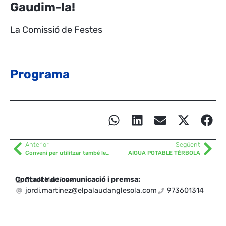
Gaudim-la!
La Comissió de Festes
Programa
Anterior
Següent
Conveni per utilitzar també les piscines de Linyola
AIGUA POTABLE TÈRBOLA
Contacte de comunicació i premsa:
Jordi Martínez
jordi.martinez@elpalaudanglesola.com
973601314