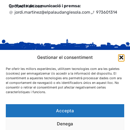
Contacte de comunicació i premsa:
Jordi Martínez
jordi.martinez@elpalaudanglesola.com
973601314
Gestionar el consentiment
Per oferir les millors experiències, utilitzem tecnologies com ara les galetes
(cookies) per emmagatzemar i/o accedir a la informació del dispositiu. El
consentiment a aquestes tecnologies ens permetrà processar dades com ara
el comportament de navegació o els identificadors únics en aquest lloc. No
C. Sant Josep, 1
consentir o retirar el consentiment pot afectar negativament certes
25243 El Palau d'Anglesola (Pla d'Urgell)
característiques i funcions.
Accepta
Denega