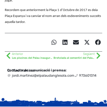
jugar
.
Recordem que anteriorment la Plaça
1
d
‘
Octubre
de 2017 es deia
Plaça Espanya i va canviar el nom arran dels esdeveniments succeïts
aquella tardor.
Anterior
Següent
Les piscines del Palau inauguren temporada aquest cap de setmana
Bretolada al cementiri del Palau d’Anglesola
Contacte de comunicació i premsa:
Jordi Martínez
jordi.martinez@elpalaudanglesola.com
973601314