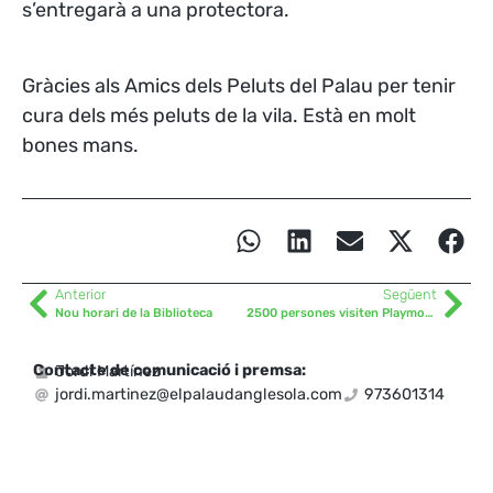
s’entregarà a una protectora.
Gràcies als Amics dels Peluts del Palau per tenir
cura dels més peluts de la vila. Està en molt
bones mans.
Anterior
Següent
Nou horari de la Biblioteca
2500 persones visiten PlaymoPalau, la Fira de Clicks del Pla d’Urgell
Contacte de comunicació i premsa:
Jordi Martínez
jordi.martinez@elpalaudanglesola.com
973601314