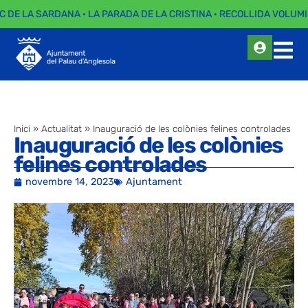
C DE LA SARDANA · LA PARADA DE LA CRISTINA · RECOLLIDA VOLUMI
Inici
»
Actualitat
»
Inauguració de les colònies felines controlades
Inauguració de les colònies
felines controlades
novembre 14, 2023
Ajuntament