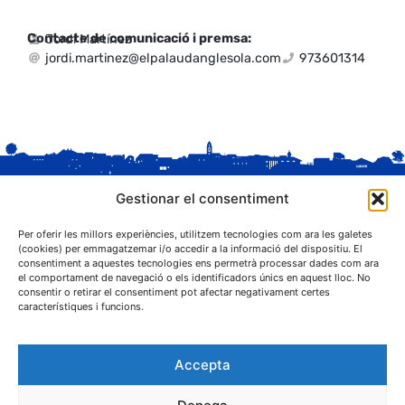
Contacte de comunicació i premsa:
Jordi Martínez
jordi.martinez@elpalaudanglesola.com
973601314
Gestionar el consentiment
Per oferir les millors experiències, utilitzem tecnologies com ara les galetes
(cookies) per emmagatzemar i/o accedir a la informació del dispositiu. El
consentiment a aquestes tecnologies ens permetrà processar dades com ara
el comportament de navegació o els identificadors únics en aquest lloc. No
C. Sant Josep, 1
consentir o retirar el consentiment pot afectar negativament certes
25243 El Palau d'Anglesola (Pla d'Urgell)
característiques i funcions.
Accepta