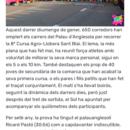
Aquest darrer diumenge de gener, 650 corredors han
omplert els carrers del Palau d’Anglesola per recorrer
la 8ª Cursa Agro-Llobera Sant Blai. El lema, la més
plana que has fet mai, ha reunit força atletes amb
voluntat de millorar la seva marca personal, sigui en
els 5 o els 10 km. També destaquen els prop de 40
joves de secundària de la comarca que han acabat la
seva primera cursa, o els pares i fills petits que han fet
el traçat conjuntament. El matí s’ha llevat boirós,
seguint la dinàmica dels darrers dies, però just
després del tret de sortida, el Sol ha apuntat per
acompanyar els quilòmetres dels participants.
Per setè any, la prova ha tingut el palauanglesolí
Ricard Pastó (30:56) com a capdavanter indiscutible,