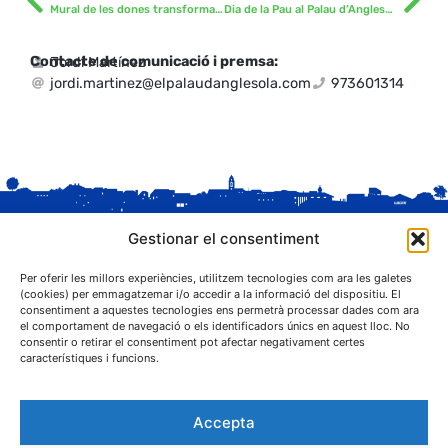
Mural de les dones transformadores
Dia de la Pau al Palau d’Anglesola
Contacte de comunicació i premsa:
Jordi Martínez
jordi.martinez@elpalaudanglesola.com
973601314
Gestionar el consentiment
Per oferir les millors experiències, utilitzem tecnologies com ara les galetes
(cookies) per emmagatzemar i/o accedir a la informació del dispositiu. El
consentiment a aquestes tecnologies ens permetrà processar dades com ara
el comportament de navegació o els identificadors únics en aquest lloc. No
C. Sant Josep, 1
consentir o retirar el consentiment pot afectar negativament certes
25243 El Palau d'Anglesola (Pla d'Urgell)
característiques i funcions.
Accepta