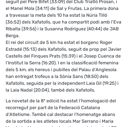
seguit pel Pere Bifet (33:09) del Club Triatló Prosan, i
el Manel Mola (34:11) de Sal y Frutas. La primera dona
a travessar la meta dels 10 ha estat la Núria Tilló
(36:52) dels Xafatolls, que ha compartit podi amb l’Eva
Ribalta (39:56) i la Susanna Rodríguez (40:44) de JAB
Berga.
El rei del circuit de 5 km ha estat el borgenc Roger
Estradé (15:13) dels Xafatolls, seguit de prop pel Javier
Castells del Finques Prats (15:39) i el Josep Cuenca de
l’Institut la Serra (16:20). I en la classificació femenina
dels 5 km, els hereus i pubilles del Palau d’Anglesola
han entregat trofeus a la Sònia Sans (18:50) dels
Xafatolls, seguida per la independent Laia Gil (19:25) i
la Laia Nadal (20:04), també dels Xafatolls.
La novetat de la 8ª edició ha estat l’homologació del
recorregut per part de la Federació Catalana
d’Atletisme. També cal destacar l’homenatge abans
de la sortida a les atletes locals Mar Serrano i Maria