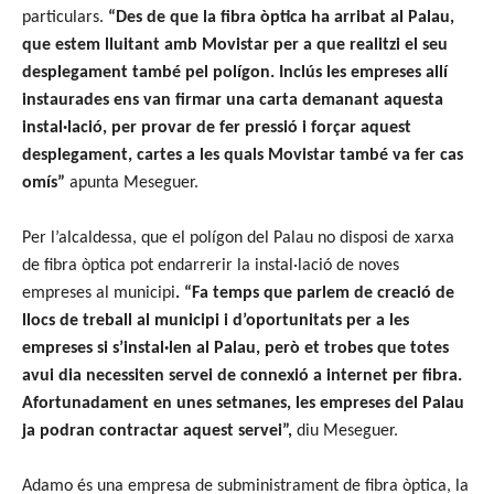
particulars.
“Des de que la fibra òptica ha arribat al Palau,
que estem lluitant amb Movistar per a que realitzi el seu
desplegament també pel polígon. Inclús les empreses allí
instaurades ens van firmar una carta demanant aquesta
instal·lació, per provar de fer pressió i forçar aquest
desplegament, cartes a les quals Movistar també va fer cas
omís”
apunta Meseguer.
Per l’alcaldessa, que el polígon del Palau no disposi de xarxa
de fibra òptica pot endarrerir la instal·lació de noves
empreses al municipi
. “Fa temps que parlem de creació de
llocs de treball al municipi i d’oportunitats per a les
empreses si s’instal·len al Palau, però et trobes que totes
avui dia necessiten servei de connexió a internet per fibra.
Afortunadament en unes setmanes, les empreses del Palau
ja podran contractar aquest servei”,
diu Meseguer.
Adamo és una empresa de subministrament de fibra òptica, la