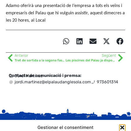
Adamo oferirà una presentació de l’empresa a tots els veïns i
empresaris del Palau que hi vulguin assistir, aquest dimecres a
les 20 hores, al Local
Anterior
Següent
Tret de sortida a la segona fase d’ampliació del cementiri del Palau
Les piscines del Palau ja disposen de servei de bar, manteniment i socorrista per aquest estiu
Contacte de comunicació i premsa:
Jordi Martínez
jordi.martinez@elpalaudanglesola.com
973601314
Gestionar el consentiment