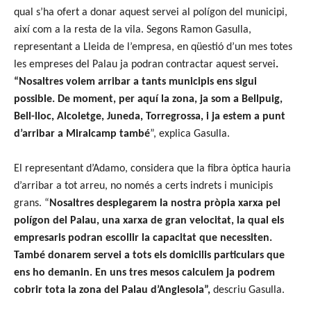
qual s’ha ofert a donar aquest servei al polígon del municipi,
així com a la resta de la vila. Segons Ramon Gasulla,
representant a Lleida de l’empresa, en qüestió d’un mes totes
les empreses del Palau ja podran contractar aquest servei
.
“Nosaltres volem arribar a tants municipis ens sigui
possible. De moment, per aquí la zona, ja som a Bellpuig,
Bell-lloc, Alcoletge, Juneda, Torregrossa, i ja estem a punt
d’arribar a Miralcamp també
”, explica Gasulla.
El representant d’Adamo, considera que la fibra òptica hauria
d’arribar a tot arreu, no només a certs indrets i municipis
grans. “
Nosaltres desplegarem la nostra pròpia xarxa pel
polígon del Palau, una xarxa de gran velocitat, la qual els
empresaris podran escollir la capacitat que necessiten.
També donarem servei a tots els domicilis particulars que
ens ho demanin. En uns tres mesos calculem ja podrem
cobrir tota la zona del Palau d’Anglesola”,
descriu Gasulla.