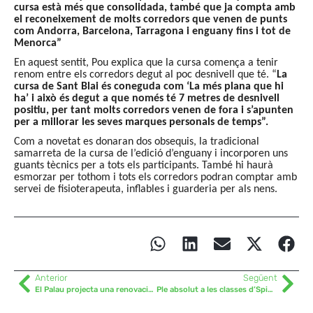
cursa està més que consolidada, també que ja compta amb
el reconeixement de molts corredors que venen de punts
com Andorra, Barcelona, Tarragona i enguany fins i tot de
Menorca”
En aquest sentit, Pou explica que la cursa comença a tenir
renom entre els corredors degut al poc desnivell que té. “
La
cursa de Sant Blai és coneguda com ‘La més plana que hi
ha’ i això és degut a que només té 7 metres de desnivell
positiu, per tant molts corredors venen de fora i s’apunten
per a millorar les seves marques personals de temps”.
Com a novetat es donaran dos obsequis, la tradicional
samarreta de la cursa de l’edició d’enguany i incorporen uns
guants tècnics per a tots els participants. També hi haurà
esmorzar per tothom i tots els corredors podran comptar amb
servei de fisioterapeuta, inflables i guarderia per als nens.
Anterior
Següent
El Palau projecta una renovació del Camp d’Esports
Ple absolut a les classes d’Spinning organitzades al Palau d’Anglesola