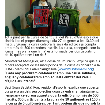
Tot a punt per la Cursa de Sant Blai del Palau d’Anglesola que
tindrà lloc el proper diumenge dia 27 de gener a les 10.30 del
matí. Enguany la cursa celebra la seva 4a edició i ja compta
amb més de 500 corredors inscrits. La cursa, coneguda com la
‘cursa més plana que hi ha’ està formada per dos circuits, un
de 10 quilòmetres i un de 5.
Montserrat Meseguer, alcaldessa del municipi, explica que els
diners recaptats de les inscripcions de la cursa es donaran a la
l’ONG Mami del Palau d’Anglesola (
www.mundomami.org
).
“
Cada any procurem col·laborar amb una causa solidària,
enguany col·laborarem amb aquesta entitat del Palau
d’ajuda als infants”
Bati (Joan Batista) Pou, regidor d’esports, explica que aquesta
cursa era un dels seu objectius quan va entrar a l’ajuntament,
“
enguany celebrem aquesta quarta edició amb més de 500
inscrits, 350 participants a la cursa de 10 quilòmetres i 150 a
la cursa de 5 quilòmetres, per tant podem dir que no sols la