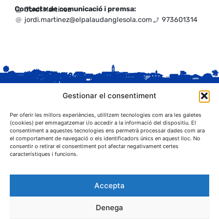
Contacte de comunicació i premsa:
Jordi Martínez
jordi.martinez@elpalaudanglesola.com
973601314
Gestionar el consentiment
Per oferir les millors experiències, utilitzem tecnologies com ara les galetes
(cookies) per emmagatzemar i/o accedir a la informació del dispositiu. El
consentiment a aquestes tecnologies ens permetrà processar dades com ara
el comportament de navegació o els identificadors únics en aquest lloc. No
C. Sant Josep, 1
consentir o retirar el consentiment pot afectar negativament certes
25243 El Palau d'Anglesola (Pla d'Urgell)
característiques i funcions.
Accepta
Denega