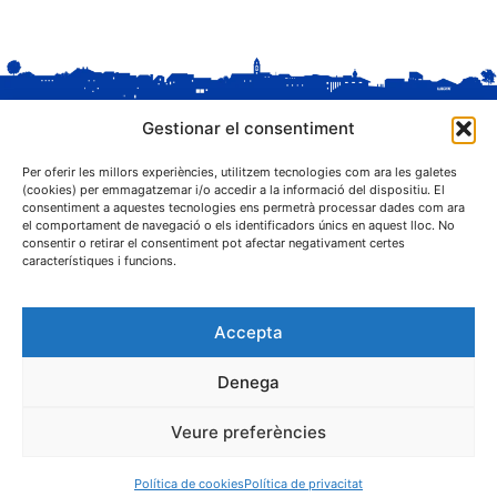
Gestionar el consentiment
Per oferir les millors experiències, utilitzem tecnologies com ara les galetes
(cookies) per emmagatzemar i/o accedir a la informació del dispositiu. El
consentiment a aquestes tecnologies ens permetrà processar dades com ara
el comportament de navegació o els identificadors únics en aquest lloc. No
C. Sant Josep, 1
consentir o retirar el consentiment pot afectar negativament certes
25243 El Palau d'Anglesola (Pla d'Urgell)
característiques i funcions.
Accepta
Denega
® Ajuntament El Palau d'Anglesola
Veure preferències
Avís legal
Privacitat
Cookies
Protecció de dades
Contacta
Política de cookies
Política de privacitat