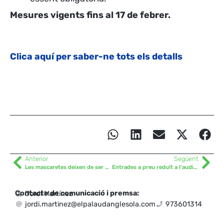
Mesures vigents fins al 17 de febrer.
Clica aquí per saber-ne tots els detalls
Anterior
Següent
Les mascaretes deixen de ser obligatòries en exteriors
Entrades a preu reduït a l’auditori Enric Granados de Lleida
Contacte de comunicació i premsa:
Jordi Martínez
jordi.martinez@elpalaudanglesola.com
973601314