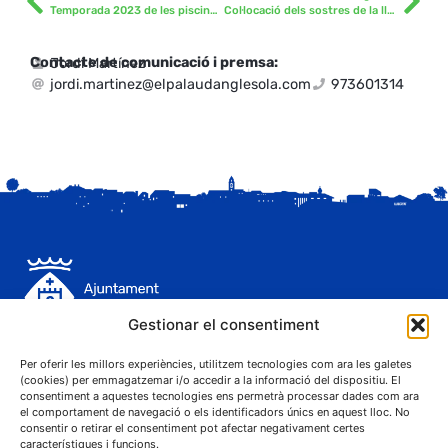
Temporada 2023 de les piscines municipals del Palau d’Anglesola
Col·locació dels sostres de la llar d’infants i de l’escola ampliada
Contacte de comunicació i premsa:
Jordi Martínez
jordi.martinez@elpalaudanglesola.com
973601314
Gestionar el consentiment
C. Sant Josep, 1
25243 El Palau d'Anglesola (Pla d'Urgell)
Per oferir les millors experiències, utilitzem tecnologies com ara les galetes
(cookies) per emmagatzemar i/o accedir a la informació del dispositiu. El
consentiment a aquestes tecnologies ens permetrà processar dades com ara
el comportament de navegació o els identificadors únics en aquest lloc. No
consentir o retirar el consentiment pot afectar negativament certes
característiques i funcions.