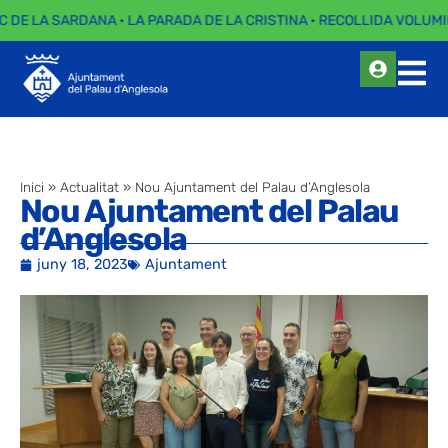
C DE LA SARDANA · LA PARADA DE LA CRISTINA · RECOLLIDA VOLUMI
Inici
»
Actualitat
»
Nou Ajuntament del Palau d’Anglesola
Nou Ajuntament del Palau
d’Anglesola
juny 18, 2023
Ajuntament