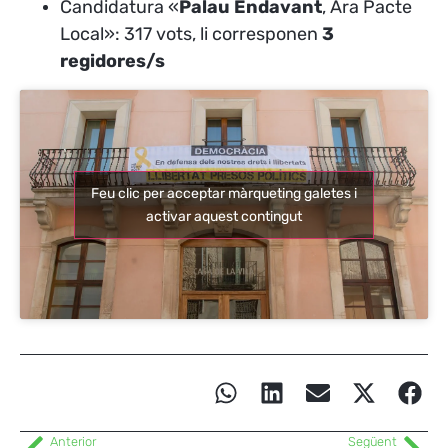
Candidatura «
Palau Endavant
, Ara Pacte
Local»: 317 vots, li corresponen
3
regidores/s
Feu clic per acceptar màrqueting galetes i
activar aquest contingut
Anterior
Següent