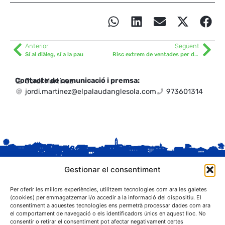
Anterior
Següent
Sí al diàleg, sí a la pau
Risc extrem de ventades per demà dijous
Contacte de comunicació i premsa:
Jordi Martínez
jordi.martinez@elpalaudanglesola.com
973601314
Gestionar el consentiment
Per oferir les millors experiències, utilitzem tecnologies com ara les galetes
(cookies) per emmagatzemar i/o accedir a la informació del dispositiu. El
consentiment a aquestes tecnologies ens permetrà processar dades com ara
el comportament de navegació o els identificadors únics en aquest lloc. No
C. Sant Josep, 1
consentir o retirar el consentiment pot afectar negativament certes