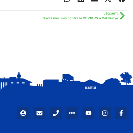
Següent
Noves mesures contra la COVID-19 a Catalunya