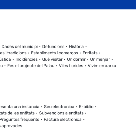
Dades del municipi
Defuncions
Història
es i tradicions
Establiments i comerços
Entitats
ústica
Incidències
Què visitar
On dormir
On menjar
au
Fes el projecte del Palau
Viles florides
Vivim en xarxa
esenta una instància
Seu electrònica
E-biblio
tats de les entitats
Subvencions a entitats
Preguntes freqüents
Factura electrònica
s aprovades