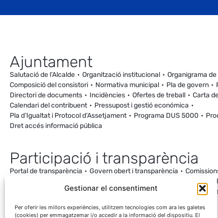
Ajuntament
Salutació de l’Alcalde
Organització institucional
Organigrama de
Composició del consistori
Normativa municipal
Pla de govern
Directori de documents
Incidències
Ofertes de treball
Carta de
Calendari del contribuent
Pressupost i gestió económica
Pla d’Igualtat i Protocol d’Assetjament
Programa DUS 5000
Pro
Dret accés informació pública
Participació i transparència
Portal de transparència
Govern obert i transparència
Comission
Ordenança de Convivència i Civisme
Processos participatius
Va
Gestionar el consentiment
Incidències
Canal de denúncies
Comunitat local d’energia
Cale
Mesuraments antena de Ca la Cileta
Per oferir les millors experiències, utilitzem tecnologies com ara les galetes
(cookies) per emmagatzemar i/o accedir a la informació del dispositiu. El