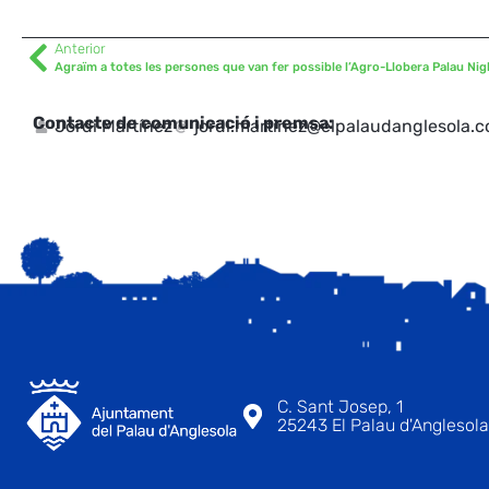
Anterior
Agraïm a totes les persones que van fer possible l’Agro-Llobera Palau Ni
Contacte de comunicació i premsa:
Jordi Martínez
jordi.martinez@elpalaudanglesola.
C. Sant Josep, 1
25243 El Palau d'Anglesola 