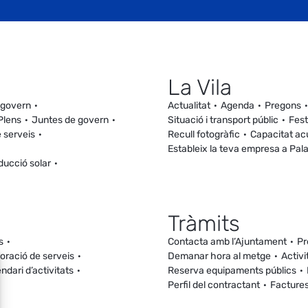
La Vila
 govern
Actualitat
Agenda
Pregons
Plens
Juntes de govern
Situació i transport públic
Fest
 serveis
Recull fotogràfic
Capacitat ac
Estableix la teva empresa a Pal
ducció solar
Tràmits
s
Contacta amb l’Ajuntament
Pr
loració de serveis
Demanar hora al metge
Activi
ndari d’activitats
Reserva equipaments públics
Perfil del contractant
Facture