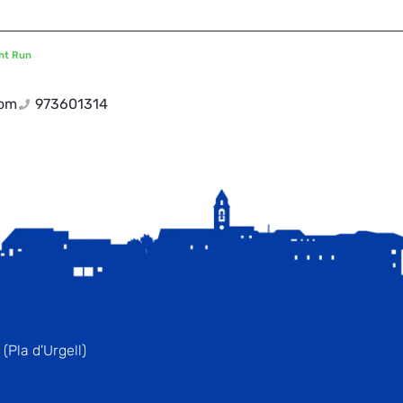
ght Run
com
973601314
(Pla d'Urgell)