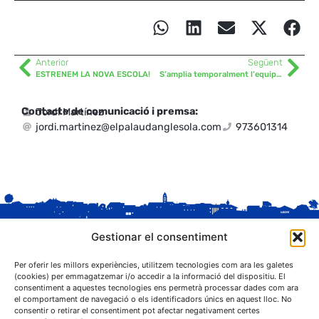
Anterior
Següent
ESTRENEM LA NOVA ESCOLA!
S’amplia temporalment l’equip de jardineria
Contacte de comunicació i premsa:
Jordi Martínez
jordi.martinez@elpalaudanglesola.com
973601314
Gestionar el consentiment
Per oferir les millors experiències, utilitzem tecnologies com ara les galetes
(cookies) per emmagatzemar i/o accedir a la informació del dispositiu. El
consentiment a aquestes tecnologies ens permetrà processar dades com ara
el comportament de navegació o els identificadors únics en aquest lloc. No
C. Sant Josep, 1
consentir o retirar el consentiment pot afectar negativament certes
25243 El Palau d'Anglesola (Pla d'Urgell)